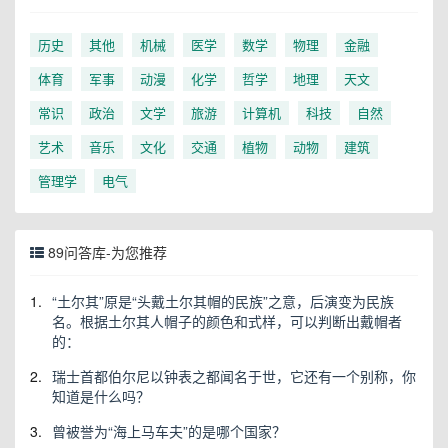
历史
其他
机械
医学
数学
物理
金融
体育
军事
动漫
化学
哲学
地理
天文
常识
政治
文学
旅游
计算机
科技
自然
艺术
音乐
文化
交通
植物
动物
建筑
管理学
电气
89问答库-为您推荐
1.
“土尔其”原是“头戴土尔其帽的民族”之意，后演变为民族
名。根据土尔其人帽子的颜色和式样，可以判断出戴帽者
的：
2.
瑞士首都伯尔尼以钟表之都闻名于世，它还有一个别称，你
知道是什么吗？
3.
曾被誉为“海上马车夫”的是哪个国家？