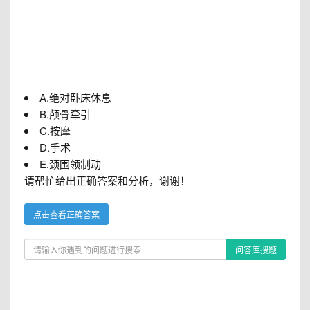
A.绝对卧床休息
B.颅骨牵引
C.按摩
D.手术
E.颈围领制动
请帮忙给出正确答案和分析，谢谢！
点击查看正确答案
问答库搜题