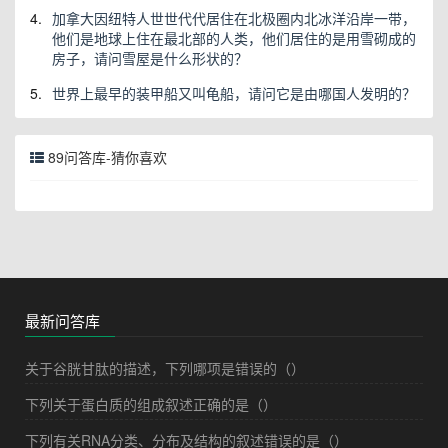
4.
加拿大因纽特人世世代代居住在北极圈内北冰洋沿岸一带，
他们是地球上住在最北部的人类，他们居住的是用雪砌成的
房子，请问雪屋是什么形状的？
5.
世界上最早的装甲船又叫龟船，请问它是由哪国人发明的？
89问答库-猜你喜欢
最新问答库
关于谷胱甘肽的描述，下列哪项是错误的（）
下列关于蛋白质的组成叙述正确的是（）
下列有关RNA分类、分布及结构的叙述错误的是（）