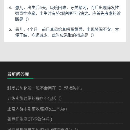
4.
患儿，出生后5天。吸吮困难，牙关紧闭，而后出现阵发性
强直性痉挛，出生时有脐部护理不当病史。应首先考虑的诊
断是（）
5.
患儿，4个月。前日其母给其喂蛋黄后，出现哭闹不安，大
便干结，吃奶减少。此时应采取的措施是（）
最新问答库
封闭式防化服一般不会用在（）现场防护。
训练实施通常的程序不包括（）
正常人群中期前收缩的发生率为()
骨巨细胞廇CT征象包括()
可诱导机体产生免疫耐受的抗原称为（）