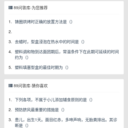
89问答库-为您推荐
1.
铸圈烘烤时正确的放置方法是（）
2.
3.
去蜡时，型盒浸泡在热水中的时间是（）
4.
塑料调和物到达面团期后，常温条件下在此期可延续的时间
约为（）
5.
塑料填塞型盒的最佳时期为（）
89问答库-猜你喜欢
1.
下列各项，不属于小儿添加辅食原则的是（）
2.
预防脐风最重要的措施是（）
3.
患儿，出生1天。面目红赤，多啼声响，无胎粪排出。其诊
断是（）