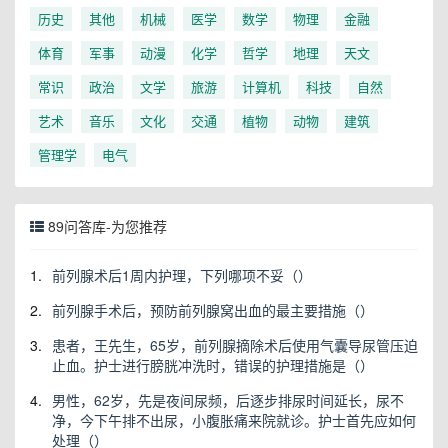
历史
其他
机械
医学
数学
物理
金融
体育
军事
动漫
化学
哲学
地理
天文
常识
政治
文学
旅游
计算机
科技
自然
艺术
音乐
文化
交通
植物
动物
建筑
管理学
电气
89问答库-为您推荐
1.
前列腺术后1周内护理，下列哪项不妥（）
2.
前列腺手术后，预防前列腺窝出血的最主要措施（）
3.
患者，王先生，65岁，前列腺摘除术后使用气囊导尿管压迫
止血。护士进行膀胱冲洗时，错误的护理措施是（）
4.
男性，62岁，先是夜间尿频，后逐步排尿时间延长，尿不
净，今下午排不出尿，小腹胀痛来院就诊。护士首先应如何
处理（）