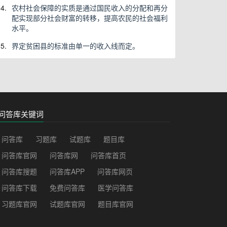
4.
农村社会保障的实质是通过国民收入的分配和再分
配实现部分社会财富的转移，提高农民的社会福利
水平。
5.
界定贫困县的标准由单一的收入线而定。
问答库关键词
问答库
习题库
试题库
题目库
问答库官网
问答库网
问答库首页
问答库搜题
问答库APP
问答库网页
问答库下载
免费问答库
医学问答库
习题库官网
试题库官网
题目库官网