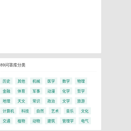
89问答库分类
历史
其他
机械
医学
数学
物理
金融
体育
军事
动漫
化学
哲学
地理
天文
常识
政治
文学
旅游
计算机
科技
自然
艺术
音乐
文化
交通
植物
动物
建筑
管理学
电气