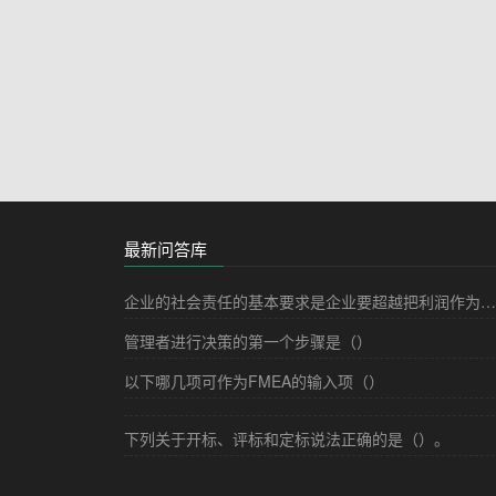
最新问答库
企业的社会责任的基本要求是企业要超越把利润作为唯一目标的传统理念，强调要在生产过程中对人的价值的关注，强调对消费者，对环境，对社会的贡献。
管理者进行决策的第一个步骤是（）
以下哪几项可作为FMEA的输入项（）
下列关于开标、评标和定标说法正确的是（）。