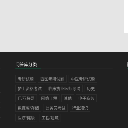
问答库分类
考研试题
西医考研试题
中医考研试题
护士资格考试
临床执业医师考试
历史
IT/互联网
网络工程
其他
电子商务
数据库/存储
公务员考试
行业知识
医疗/健康
工程/建筑