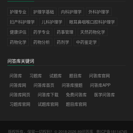
护理专业
护理学基础
内科护理学
外科护理学
妇产科护理学
儿科护理学
眼耳鼻咽喉口腔科护理学
健康评估
药学专业
药事管理
天然药物化学
药物化学
药物分析
药剂学
中药鉴定学
问答库关键词
问答库
习题库
试题库
题目库
问答库官网
问答库网
问答库首页
问答库搜题
问答库APP
问答库网页
问答库下载
免费问答库
医学问答库
习题库官网
试题库官网
题目库官网
版权所有，保留一切权利！© 2018-2026
89问答库
粤ICP备18114745