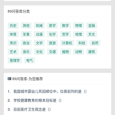
89问答库分类
历史
其他
机械
医学
数学
物理
金融
体育
军事
动漫
化学
哲学
地理
天文
常识
政治
文学
旅游
计算机
科技
自然
艺术
音乐
文化
交通
植物
动物
建筑
管理学
电气
89问答库-为您推荐
1.
我国城市婴幼儿死因顺位中，位居前列的是（）
2.
学校健康教育的根本目标是（）
3.
目前医疗卫生观念是（）