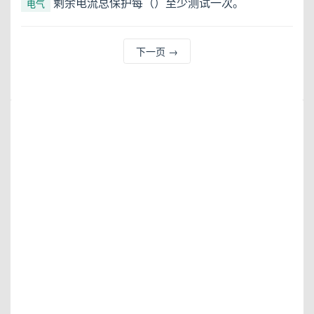
剩余电流总保护每（）至少测试一次。
电气
下一页
→