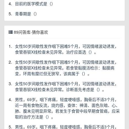
4.
目前的医学模式是（）
5.
青春期是（）
89问答库-猜你喜欢
1.
女性50岁间歇性发作咽下困难5个月，可因情绪波动诱发，
食管吞钡X线检查未见异常。治疗应首选（）。
2.
女性50岁间歇性发作咽下困难5个月，可因情绪波动诱发，
食管吞钡X线检查未见异常。若食管黏膜活检示：黏膜病
变，环周有糜烂但无狭窄，该病属于（）。
3.
女性50岁间歇性发作咽下困难5个月，可因情绪波动诱发，
食管吞钡X线检查未见异常。诊断首先考虑是（）。
4.
男性，69岁。咽下疼痛，轻度哽噎感，胸骨后不适3个月，
近一周有食物反流，烧灼感，查体：神清、面色灰暗、心、
肺、腹未见明显异常。若发生于食管中段早期食管癌，应采
取的治疗方法是（）。
5.
男性，69岁。咽下疼痛，轻度哽噎感，胸骨后不适3个月，