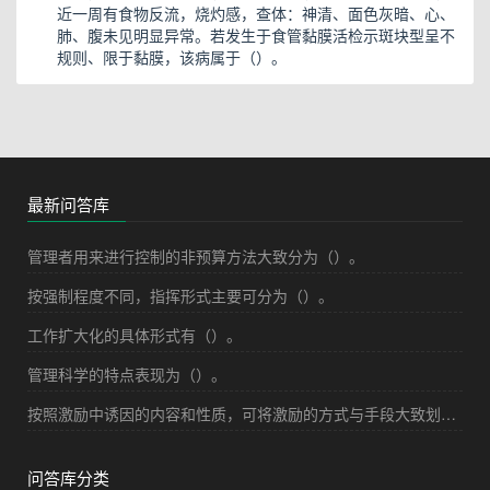
近一周有食物反流，烧灼感，查体：神清、面色灰暗、心、
肺、腹未见明显异常。若发生于食管黏膜活检示斑块型呈不
规则、限于黏膜，该病属于（）。
最新问答库
管理者用来进行控制的非预算方法大致分为（）。
按强制程度不同，指挥形式主要可分为（）。
工作扩大化的具体形式有（）。
管理科学的特点表现为（）。
按照激励中诱因的内容和性质，可将激励的方式与手段大致划分为（）。
问答库分类