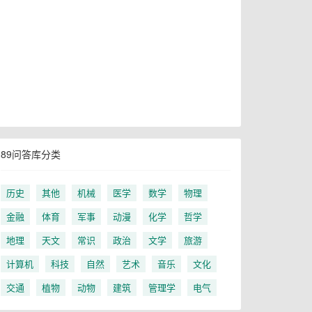
89问答库分类
历史
其他
机械
医学
数学
物理
金融
体育
军事
动漫
化学
哲学
地理
天文
常识
政治
文学
旅游
计算机
科技
自然
艺术
音乐
文化
交通
植物
动物
建筑
管理学
电气