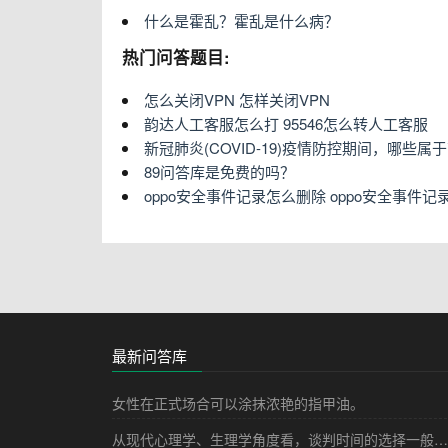
什么是霍乱？霍乱是什么病？
热门问答题目:
怎么关闭VPN 怎样关闭VPN
韵达人工客服怎么打 95546怎么转人工客服
新冠肺炎(COVID-19)疫情防控期间，哪些
89问答库是免费的吗？
oppo安全事件记录怎么删除 oppo安全事件
最新问答库
女性在正式场合可以涂抹浓艳的指甲油。
从现代心理学、生理学角度看，谈判时间的选择一般都安排在傍晚16时到18时的“体魔时间”进行。