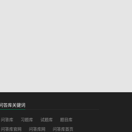
问答库关键词
问答库
习题库
试题库
题目库
问答库官网
问答库网
问答库首页