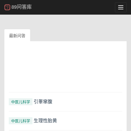
89问答库
Toggl
navig
最新问答
引睾窜腹
中医儿科学
生理性胎黄
中医儿科学