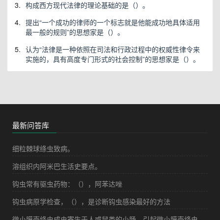
3.
构成西方现代法律的理论基础的是（）。
4.
提出“一个成功的律师的一个标志就是他能成功地具体适用
最一般的规则”的思想家是（）。
5.
认为“法律是一种依照在司法和行政过程中的权威性律令来
实施的，具有高度专门形式的社会控制”的思想家是（）。
最新问答库
细粒棘球绦虫致病。
溶组织内阿米巴生活史要点。
钩虫常有驱虫药物：（），阿苯达唑
钩虫病原学检查，（），是诊断钩虫感染最好的方法
微小膜壳绦虫成虫寄生于人或鼠类的小肠，引起微小膜壳绦虫病，该虫发育无需中间宿主而经虫卵直接感染，亦可通过昆虫（鼠蚤和面粉甲虫）作为（）