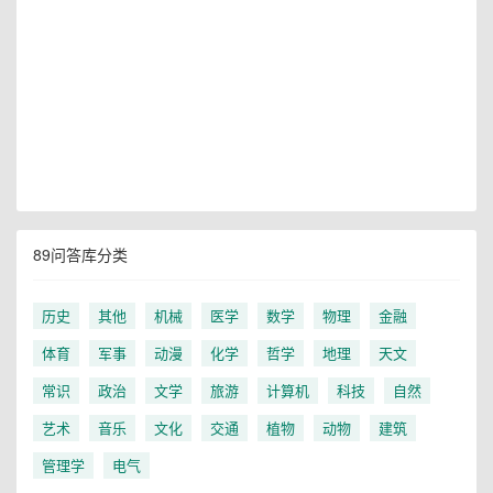
89问答库分类
历史
其他
机械
医学
数学
物理
金融
体育
军事
动漫
化学
哲学
地理
天文
常识
政治
文学
旅游
计算机
科技
自然
艺术
音乐
文化
交通
植物
动物
建筑
管理学
电气