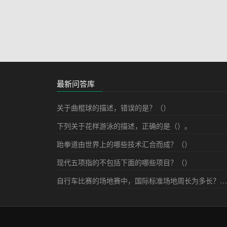
最新问答库
关于曲棍球的描述，错误的是？（）
下列关于花样游泳的描述，正确的是（）。
跆拳道由世界上的哪些技术汇合而成？（）
现代五项指的不包括下面的哪些项目？（）
自行车比赛的场地赛中，国际标准场地周长为多长？（）