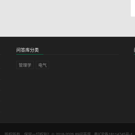
问答库分类
管理学
电气
版权所有，保留一切权利！© 2018-2026
89问答库
粤ICP备18114745号-1