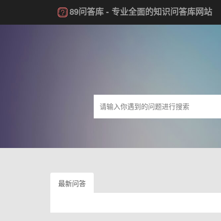
89问答库
- 专业全面的知识问答库网站
最新问答