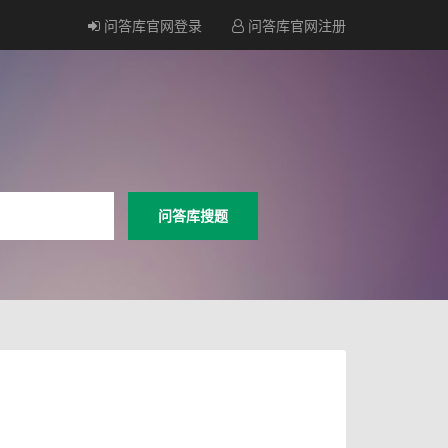
问答库官网登录
问答库官网注册
问答库搜题