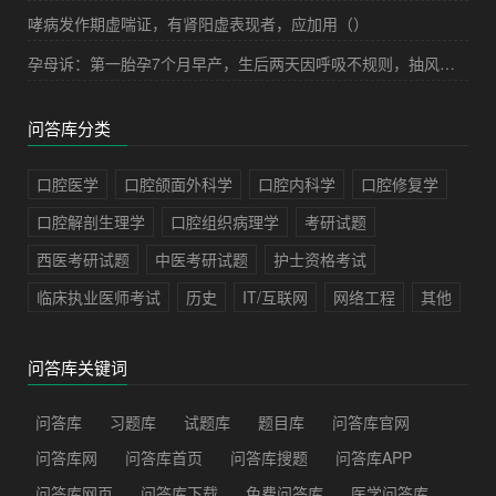
哮病发作期虚喘证，有肾阳虚表现者，应加用（）
孕母诉：第一胎孕7个月早产，生后两天因呼吸不规则，抽风，诊断为“颅内出血”，经抢救无效死亡；现孕8个月，今日见红入院，担心胎儿又会有生命危险。下列哪项措施对预防无效（）
问答库分类
口腔医学
口腔颌面外科学
口腔内科学
口腔修复学
口腔解剖生理学
口腔组织病理学
考研试题
西医考研试题
中医考研试题
护士资格考试
临床执业医师考试
历史
IT/互联网
网络工程
其他
问答库关键词
问答库
习题库
试题库
题目库
问答库官网
问答库网
问答库首页
问答库搜题
问答库APP
问答库网页
问答库下载
免费问答库
医学问答库