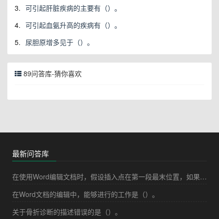
3.
可引起肝脏疾病的主要有（）。
4.
可引起血氨升高的疾病有（）。
5.
尿胆原增多见于（）。
89问答库-猜你喜欢
最新问答库
在使用Word编辑文档时，假设插入点在第一段最末位置，如果按"Delete"键，其结果是（）。
在Word文档的编辑中，能够进行的工作是（）。
关于骨折诊断的描述错误的是（）。