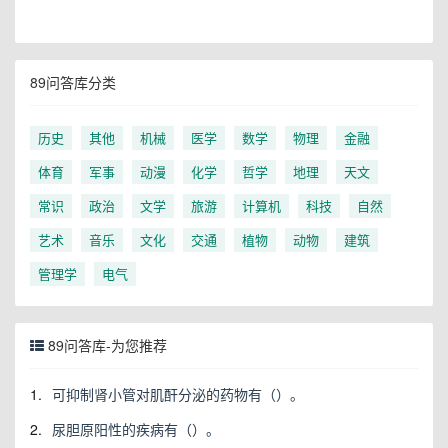
89问答库分类
历史
其他
机械
医学
数学
物理
金融
体育
军事
动漫
化学
哲学
地理
天文
常识
政治
文学
旅游
计算机
科技
自然
艺术
音乐
文化
交通
植物
动物
建筑
管理学
电气
89问答库-为您推荐
1.
可抑制肾小管对肌酐分泌的药物有（）。
2.
尿胆原阳性的疾病有（）。