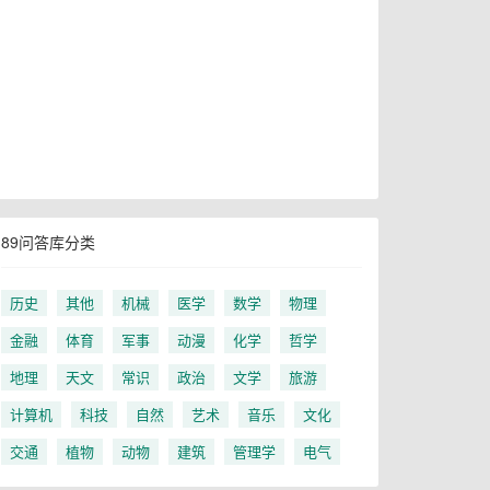
89问答库分类
历史
其他
机械
医学
数学
物理
金融
体育
军事
动漫
化学
哲学
地理
天文
常识
政治
文学
旅游
计算机
科技
自然
艺术
音乐
文化
交通
植物
动物
建筑
管理学
电气