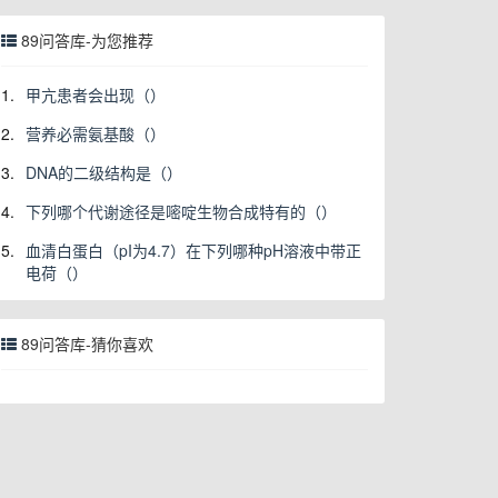
89问答库-为您推荐
1.
甲亢患者会出现（）
2.
营养必需氨基酸（）
3.
DNA的二级结构是（）
4.
下列哪个代谢途径是嘧啶生物合成特有的（）
5.
血清白蛋白（pI为4.7）在下列哪种pH溶液中带正
电荷（）
89问答库-猜你喜欢