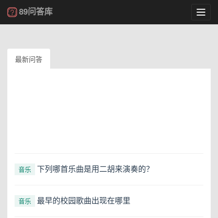
89问答库
Toggl
navig
最新问答
下列哪首乐曲是用二胡来演奏的？
音乐
最早的校园歌曲出现在哪里
音乐