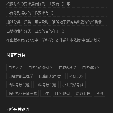
根据时令的要求摆台陈列，主要有（）等
书台陈列摆放的工作要求有（）
通过分类、归类，可以及时、准确地了解各类出版物的销售情况，从而为出版物的（）提供，减少盲目性和随意性
出版物发行分类、归类的目的在于（）
在出版物发行分类中，学科学知识体系基本依据“中图法”划分，但分类时一般根据出版物品种结构的特点设置类目，同时需要根据消费者的（），对某些类目作适当调整
问答库分类
口腔医学
口腔颌面外科学
口腔内科学
口腔修复学
口腔解剖生理学
口腔组织病理学
考研试题
西医考研试题
中医考研试题
护士资格考试
临床执业医师考试
历史
IT/互联网
网络工程
其他
问答库关键词