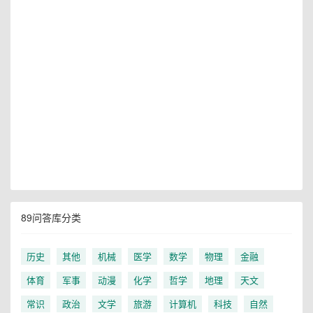
89问答库分类
历史
其他
机械
医学
数学
物理
金融
体育
军事
动漫
化学
哲学
地理
天文
常识
政治
文学
旅游
计算机
科技
自然