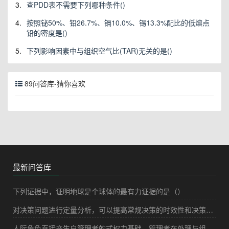
3.
查PDD表不需要下列哪种条件()
4.
按照铋50%、铅26.7%、镉10.0%、锡13.3%配比的低熔点
铅的密度是()
5.
下列影响因素中与组织空气比(TAR)无关的是()
89问答库-猜你喜欢
最新问答库
下列证据中，证明地球是个球体的最有力证据的是（）
对决策问题进行定量分析，可以提高常规决策的时效性和决策的准确性。运用定量决策方法进行决策也是决策方法科学化的重要标志。定量决策的方法主要包括（）。
人际角色直接产生自管理者的式权力基础，管理者在处理与组织成员和其他利益相关者的关系时，他们就在扮演人际角色。人际角色又包括（）。