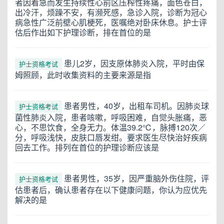
者因着急而发生持续性心前区压榨性疼痛，面色苍白，
出冷汗，烦躁不安，有濒死感，急诊入院，诊断为冠心
病急性广泛前壁心肌梗死，医嘱绝对卧床休息。护士评
估后作出如下护理诊断，排在首位的是
患儿2岁，因支原体肺炎入院，平时由保
护士资格考试
姆照顾，此时收集资料的主要来源是指
患者男性，40岁，出租车司机。因肺炎球
护士资格考试
菌性肺炎入院，患者咳嗽，呼吸困难，自觉头胀痛，恶
心，不思饮食，全身无力。体温39.2℃，脉搏120次／
分，呼吸浅快，皮肤口唇发绀。要求医生尽快治好疾病
回去工作。排列在首位的护理诊断应该是
患者男性，35岁，因严重脑外伤住院，评
护士资格考试
估患者后，确认患者存在以下健康问题，你认为应优先
解决的是