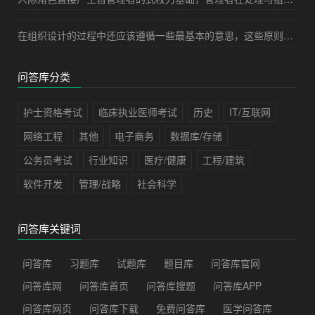
在组织设计的过程中还应该遵循一些最基本的意思，这些原则都是在长期管理实践中的经验积累的结果。下列哪项属于组织设计的原则（）。
问答库分类
护士资格考试
临床执业医师考试
历史
IT/互联网
网络工程
其他
电子商务
数据库/存储
公务员考试
行业知识
医疗/健康
工程/建筑
软件开发
管理/战略
社会科学
问答库关键词
问答库
习题库
试题库
题目库
问答库官网
问答库网
问答库首页
问答库搜题
问答库APP
问答库网页
问答库下载
免费问答库
医学问答库