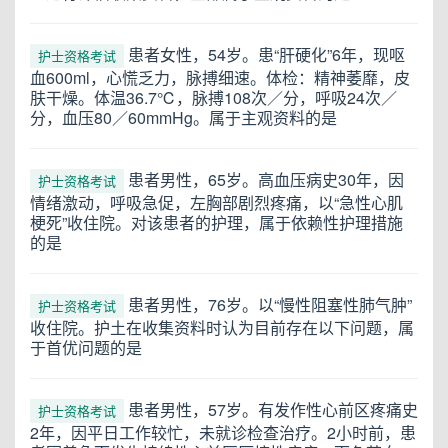
患者女性，54岁。患“肝硬化”6年，现呕
护士资格考试
血600ml，心慌乏力，脉搏细速。体检：精神萎靡，皮
肤干燥。体温36.7℃，脉搏108次／分，呼吸24次／
分，血压80／60mmHg。属于主观资料的是
患者男性，65岁。高血压病史30年，因
护士资格考试
情绪激动，呼吸急促，左胸部剧烈疼痛，以“急性心肌
梗死”收住院。对该患者的护理，属于依赖性护理措施
的是
患者男性，76岁。以“慢性阻塞性肺气肿”
护士资格考试
收住院。护土在收集资料时认为目前存在以下问题，属
于首优问题的是
患者男性，57岁。有发作性心前区疼痛史
护士资格考试
2年，因平日工作较忙，未就诊检查治疗。2小时前，患