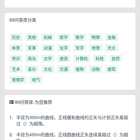
89问答库分类
历史
其他
机械
医学
数学
物理
金融
体育
军事
动漫
化学
哲学
地理
天文
常识
政治
文学
旅游
计算机
科技
自然
艺术
音乐
文化
交通
植物
动物
建筑
管理学
电气
89问答库-为您推荐
1.
半径为300m的曲线，正线缓和曲线的正矢与计划正矢差超
过（）为超限。
2.
半径为450m的曲线，正线圆曲线正矢连续差超过（）为超