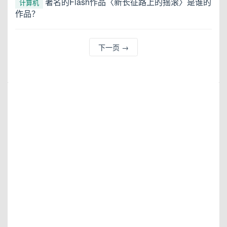
著名的Flash作品〈新长征路上的摇滚〉是谁的
计算机
作品？
下一页
→