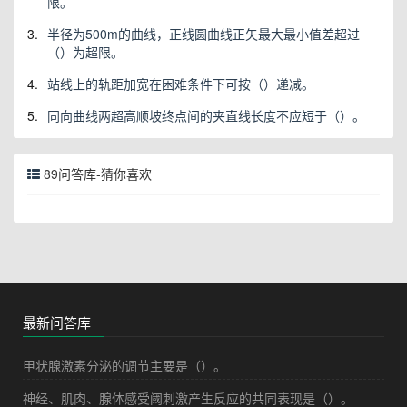
限。
3.
半径为500m的曲线，正线圆曲线正矢最大最小值差超过
（）为超限。
4.
站线上的轨距加宽在困难条件下可按（）递减。
5.
同向曲线两超高顺坡终点间的夹直线长度不应短于（）。
89问答库-猜你喜欢
最新问答库
甲状腺激素分泌的调节主要是（）。
神经、肌肉、腺体感受阈刺激产生反应的共同表现是（）。