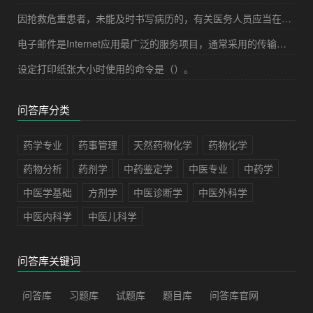
因抢救危重患者，未能及时书写病历的，有关医务人员应当在抢救结束后几小时内据实补记，并加以注明（）。
电子邮件是Internet应用最广泛的服务项目，通常采用的传输协议是（）。
设定打印纸张大小时使用的命令是（）。
问答库分类
药学专业
药事管理
天然药物化学
药物化学
药物分析
药剂学
中药鉴定学
中医专业
中药学
中医学基础
方剂学
中医诊断学
中医外科学
中医内科学
中医儿科学
问答库关键词
问答库
习题库
试题库
题目库
问答库官网