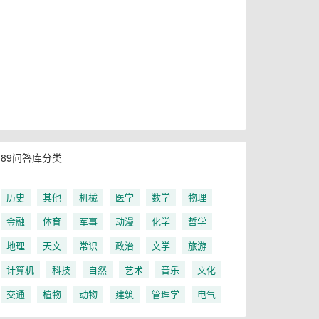
89问答库分类
历史
其他
机械
医学
数学
物理
金融
体育
军事
动漫
化学
哲学
地理
天文
常识
政治
文学
旅游
计算机
科技
自然
艺术
音乐
文化
交通
植物
动物
建筑
管理学
电气