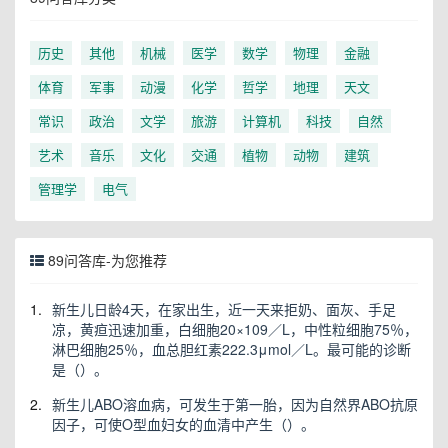
历史
其他
机械
医学
数学
物理
金融
体育
军事
动漫
化学
哲学
地理
天文
常识
政治
文学
旅游
计算机
科技
自然
艺术
音乐
文化
交通
植物
动物
建筑
管理学
电气
89问答库-为您推荐
1.
新生儿日龄4天，在家出生，近一天来拒奶、面灰、手足
凉，黄疸迅速加重，白细胞20×109／L，中性粒细胞75％，
淋巴细胞25％，血总胆红素222.3μmol／L。最可能的诊断
是（）。
2.
新生儿ABO溶血病，可发生于第一胎，因为自然界ABO抗原
因子，可使O型血妇女的血清中产生（）。