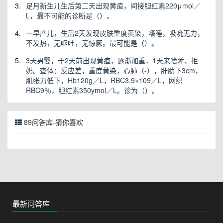
3.
足月新生儿生后第二天出现黄疸，间接胆红素220μmol／
L，最不可能的诊断是（）。
4.
一早产儿，生后2天发现皮肤重度黄染，嗜睡，吸吮无力，
不发热，无呕吐，无惊厥。最可能是（）。
5.
3天男婴，于2天前出现黄疸，逐渐加重，1天来嗜睡、拒
奶。查体：反应差，重度黄染，心肺（-），肝肋下3cm，
肌张力低下，Hb120g／L，RBC3.9×109／L，网织
RBC9％，胆红素350ymol／L。诊为（）。
89问答库-猜你喜欢
最新问答库