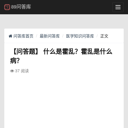
89问答库
Toggl
navig
问答库首页
最新问答库
医学知识问答库
正文
【问答题】
什么是霍乱？霍乱是什么
病？
37 阅读