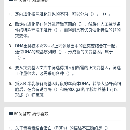
1.
定向进化按照进化对象的不同，可以分为（），（）。
2.
酶定向进化是在体外进行酶基因的（），然后在人工控制条
件的特殊环境下进行（），而得到具有优良催化特性的酶的
突变体。
3.
DNA重排技术将2种以上同源基因中的正突变结合在一起，
通过DNA的碱基序列的（），形成新的突变基因，属于
（）。
4.
要从突变基因文库中筛选得到人们所需的正突变基因，筛选
工作量很大，必需采用各种（）。
5.
插入B-半乳糖苷酶基因片段的噬菌体DNA，转染大肠杆菌细
胞后，在含有诱导酶（）和底物X-gal的平板培养基上可以
形成（）细菌斑。
89问答库-猜你喜欢
1.
关于青霉素结合蛋白（PBPs）的描述不正确的是（）