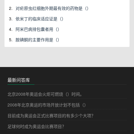
2.
对疟原虫红细胞外期最有效的药物是（）
3.
依米丁的临床适应证是（）
4.
阿米巴病排包囊者用（）
5.
胺碘酮的主要作用是（）
最新问答库
北京2008年奥运会火炬可燃烧（）时间。
2008年北京奥运的市场开放计划不包括（）
目前成为奥运会正式比赛项目的有多少个大项？
足球何时成为奥运会比赛项目？