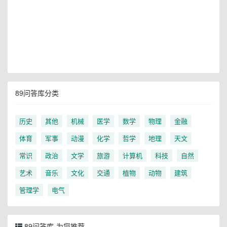
89问答库分类
历史
其他
机械
医学
数学
物理
金融
体育
军事
动漫
化学
哲学
地理
天文
常识
政治
文学
旅游
计算机
科技
自然
艺术
音乐
文化
交通
植物
动物
建筑
管理学
电气
89问答库-为您推荐