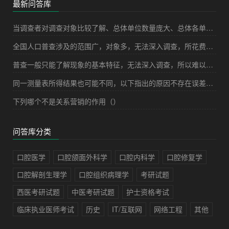
最新问答库
当调查者对调查对象比较了解、总体单位数量庞大、总体各单位之间的差异又比较明显、抽取的样本的单位数量又较少的时候，采用下列哪种调查方式最合适（）
全国人口普查涉及的范围广，对象多，无法深入调查，所花费的成本过高。所以，从理论上来说采用普查的方式是不合适的。
普查一般只能了解现象的基本特征，无法深入调查，所以难以获得详细的对象资料。
同一测量表所得结果也可能不同，以下指出的原因不存在误差问题的有（）。
下列哪个不是关系营销的作用（）
问答库分类
口腔医学
口腔颌面外科学
口腔内科学
口腔修复学
口腔解剖生理学
口腔组织病理学
考研试题
西医考研试题
中医考研试题
护士资格考试
临床执业医师考试
历史
IT/互联网
网络工程
其他