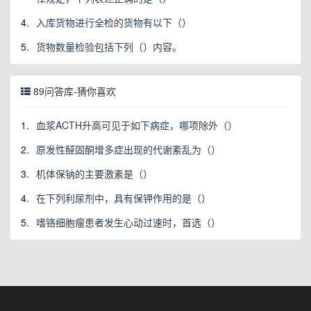
4.
入库货物进行全检的货物有以下（）
5.
货物数量检验包括下列（）内容。
89问答库-猜你喜欢
1.
血浆ACTH升高可见于如下病症，哪项除外（）
2.
原发性醛固酮增多症出现的代谢紊乱为（）
3.
机体保钠的主要激素是（）
4.
在下列利尿剂中，具有保钾作用的是（）
5.
嗜铬细胞瘤患者发生心动过速时，首选（）