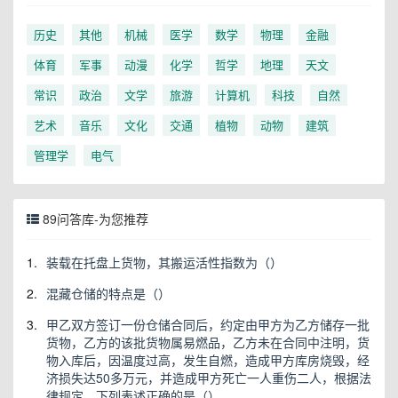
历史
其他
机械
医学
数学
物理
金融
体育
军事
动漫
化学
哲学
地理
天文
常识
政治
文学
旅游
计算机
科技
自然
艺术
音乐
文化
交通
植物
动物
建筑
管理学
电气
89问答库-为您推荐
1.
装载在托盘上货物，其搬运活性指数为（）
2.
混藏仓储的特点是（）
3.
甲乙双方签订一份仓储合同后，约定由甲方为乙方储存一批
货物，乙方的该批货物属易燃品，乙方未在合同中注明，货
物入库后，因温度过高，发生自燃，造成甲方库房烧毁，经
济损失达50多万元，并造成甲方死亡一人重伤二人，根据法
律规定，下列表述正确的是（）