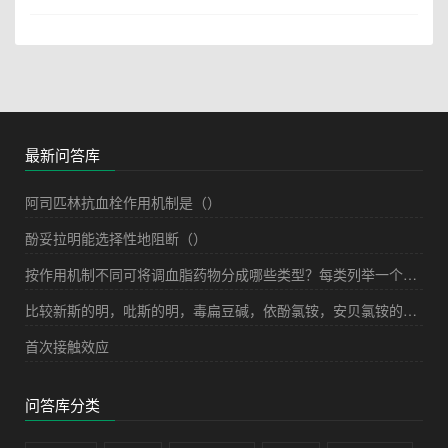
最新问答库
阿司匹林抗血栓作用机制是（）
酚妥拉明能选择性地阻断（）
按作用机制不同可将调血脂药物分成哪些类型？每类列举一个代表药物。
比较新斯的明，吡斯的明，毒扁豆碱，依酚氯铵，安贝氯铵的药理学与临床应用特点。
首次接触效应
问答库分类