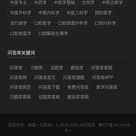
中医专业
中药学
中医学基础
方剂学
中医诊断学
中医外科学
中医内科学
中医儿科学
预防医学
流行病学
口腔医学
口腔颌面外科学
口腔内科学
口腔修复学
口腔解剖生理学
问答库关键词
问答库
习题库
试题库
题目库
问答库官网
问答库网
问答库首页
问答库搜题
问答库APP
问答库网页
问答库下载
免费问答库
医学问答库
习题库官网
试题库官网
题目库官网
版权所有，保留一切权利！© 2018-2026
89问答库
粤ICP备18114745
号-1