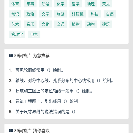
体育
军事
动漫
化学
哲学
地理
天文
常识
政治
文学
旅游
计算机
科技
自然
艺术
音乐
文化
交通
植物
动物
建筑
管理学
电气
89问答库-为您推荐
1.
可见轮廓线常用（）绘制。
2.
轴线、对称中心线、孔系分布的中心线常用（）绘制。
3.
建筑施工图上的定位轴线一般用（）绘制。
4.
建筑工程图上，引出线用（）绘制。
5.
关于尺寸界线的说法错误的是（）
89问答库-猜你喜欢