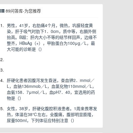
89问答库-为您推荐
1.
男性，41岁，右肋痛4个月，微热，巩膜轻度黄
染，肝于吸气时肋下1．0cm，质中等，右膈外侧
抬高。B超：肝内大小不等的结节样回声，边缘不
整齐，HBsAg（+），甲胎蛋白为100μg／L，最
大可能的诊断是（）
2.
3.
4.
肝硬化患者因腹泻发生昏迷，查血钾2．mmol／
L，血钠136mmob／L，血氯化物110mmol／L，
血氨158．7μmol／L，血pH7．40，宜选用的药
物是（）
5.
女性，38岁，肝硬化腹腔积液患者。1周来畏寒发
热，体温在38℃左右，全腹痛，腹部明显膨隆，
尿量500ml，下列体征应特别注意（）