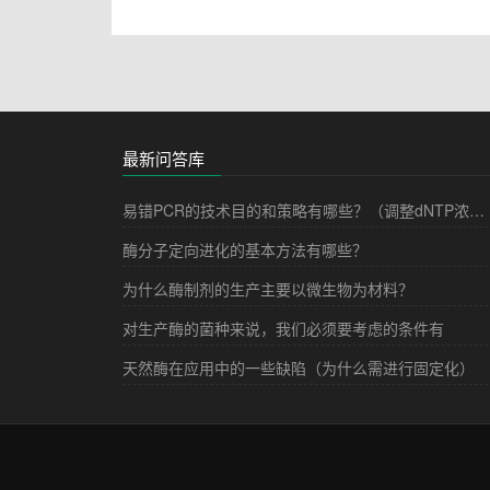
最新问答库
易错PCR的技术目的和策略有哪些？（调整dNTP浓度、增加Mg2+浓度、添加Mn2+等）
酶分子定向进化的基本方法有哪些？
为什么酶制剂的生产主要以微生物为材料？
对生产酶的菌种来说，我们必须要考虑的条件有
天然酶在应用中的一些缺陷（为什么需进行固定化）