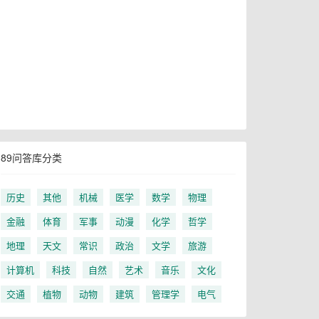
89问答库分类
历史
其他
机械
医学
数学
物理
金融
体育
军事
动漫
化学
哲学
地理
天文
常识
政治
文学
旅游
计算机
科技
自然
艺术
音乐
文化
交通
植物
动物
建筑
管理学
电气