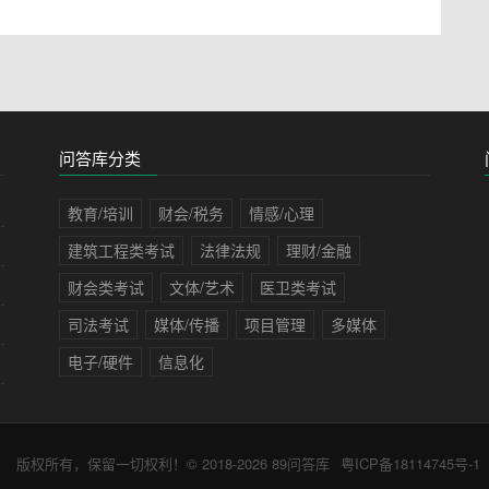
问答库分类
教育/培训
财会/税务
情感/心理
建筑工程类考试
法律法规
理财/金融
财会类考试
文体/艺术
医卫类考试
司法考试
媒体/传播
项目管理
多媒体
电子/硬件
信息化
版权所有，保留一切权利！© 2018-2026
89问答库
粤ICP备18114745号-1