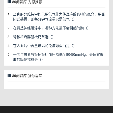
89问答库-为您推荐
1.
全身麻醉维持中如只用氧气作为传递麻醉药物的媒介，用密
闭式装置，则每分钟气流量只需氧气（）
2.
在臂丛神经阻滞中，哪种方法最不会引起气胸（）
3.
肾移植麻醉肌松药首选（）
4.
在人血清中含量最高的免疫球蛋白是（）
5.
一老年患者气管插管后血压降低至80/50mmHg，最适宜采
取的简便措施是（）
89问答库-猜你喜欢