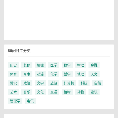
89问答库分类
历史
其他
机械
医学
数学
物理
金融
体育
军事
动漫
化学
哲学
地理
天文
常识
政治
文学
旅游
计算机
科技
自然
艺术
音乐
文化
交通
植物
动物
建筑
管理学
电气