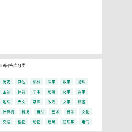
89问答库分类
历史
其他
机械
医学
数学
物理
金融
体育
军事
动漫
化学
哲学
地理
天文
常识
政治
文学
旅游
计算机
科技
自然
艺术
音乐
文化
交通
植物
动物
建筑
管理学
电气