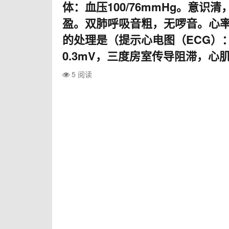
体：血压100/76mmHg。意
盈。双肺呼吸音粗，无啰音。心率
的处理是（提示心电图（ECG）：
0.3mV，三度房室传导阻滞，心肌肌
5 阅读