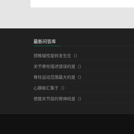
最新问答库
颈椎轴性旋转发生在（）
关节脊柱描述错误的是（）
脊柱运动范围最大的是（）
心静脉汇集于（）
使膝关节屈的脊神经是（）