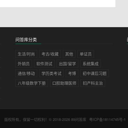
问答库分类
生活/时尚
考古/收藏
其他
单证员
外销员
软件测试
出国/留学
系统集成
通信/移动
学历类考试
考博
初中课后习题
八年级数学下册
口腔助理医师
妇产科主治
版权所有，保留一切权利！© 2018-2026
89问答库
粤ICP备18114745号-1