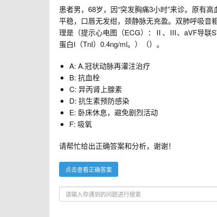
患者男，68岁，因“突发胸痛3小时”来诊。原有高
平稳，口唇无发绀，颈静脉无充盈。双肺呼吸音粗
理是（提示心电图（ECG）：Ⅱ、Ⅲ、aVF导联S
蛋白I（TnI）0.4ng/ml。）（）。
A: A.冠状动脉再灌注治疗
B: 抗血栓
C: 异丙肾上腺素
D: 抗生素预防感染
E: 卧床休息，避免剧烈活动
F: 吸氧
请帮忙给出正确答案和分析，谢谢！
点击查看正确答案