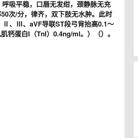
识清，呼吸平稳，口唇无发绀，颈静脉无充
50次/分，律齐，双下肢无水肿。此时
Ⅱ、Ⅲ、aVF导联ST段弓背抬高0.1～
钙蛋白I（TnI）0.4ng/ml。）（）。