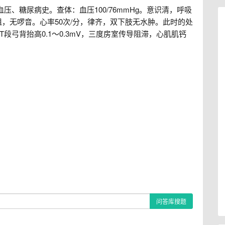
血压、糖尿病史。查体：血压100/76mmHg。意识清，呼吸
，无啰音。心率50次/分，律齐，双下肢无水肿。此时的处
T段弓背抬高0.1～0.3mV，三度房室传导阻滞，心肌肌钙
问答库搜题