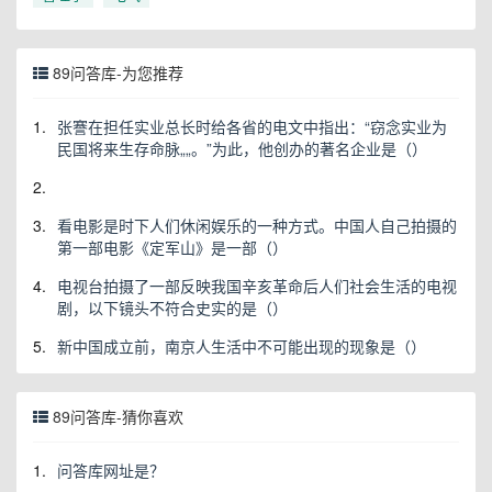
89问答库-为您推荐
1.
张謇在担任实业总长时给各省的电文中指出：“窃念实业为
民国将来生存命脉„„。”为此，他创办的著名企业是（）
2.
3.
看电影是时下人们休闲娱乐的一种方式。中国人自己拍摄的
第一部电影《定军山》是一部（）
4.
电视台拍摄了一部反映我国辛亥革命后人们社会生活的电视
剧，以下镜头不符合史实的是（）
5.
新中国成立前，南京人生活中不可能出现的现象是（）
89问答库-猜你喜欢
1.
问答库网址是？