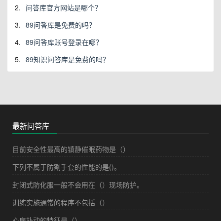
2.
问答库官方网站是哪个？
3.
89问答库是免费的吗？
4.
89问答库账号登录在哪？
5.
89知识问答库是免费的吗？
最新问答库
目前安全性最高的镇静催眠药物是（）
下列不属于防割手套的性能的是()。
封闭式防化服一般不会用在（）现场防护。
训练实施通常的程序不包括（）
心房扑动的特征是（）