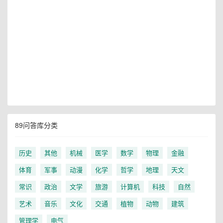
89问答库分类
历史
其他
机械
医学
数学
物理
金融
体育
军事
动漫
化学
哲学
地理
天文
常识
政治
文学
旅游
计算机
科技
自然
艺术
音乐
文化
交通
植物
动物
建筑
管理学
电气