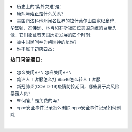
历史上的“紫外灾难”是：
康熙与雍正是什么关系？
美国南达科他州闻名世界的拉什莫尔山国家纪念碑：
华盛顿、杰佛逊、林肯和罗斯福四位美国总统的巨岩头
像。它们象征着美国历史发展的四个时期：
被中国民间奉为梨园神的是谁？
谁不属于初唐四杰：
热门问答题目:
怎么关闭VPN 怎样关闭VPN
韵达人工客服怎么打 95546怎么转人工客服
新冠肺炎(COVID-19)疫情防控期间，哪些属于高风险
暴露人员？
89问答库是免费的吗？
oppo安全事件记录怎么删除 oppo安全事件记录如何删
除