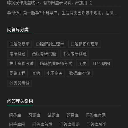
哮病发作期虚喘证，有肾阳虚表现者，应加用（）
孕母诉：第一胎孕7个月早产，生后两天因呼吸不规则，抽风，诊断为“颅内出血”，经抢救无效死亡；现孕8个月，今日见红入院，担心胎儿又会有生命危险。下列哪项措施对预防无效（）
问答库分类
口腔修复学
口腔解剖生理学
口腔组织病理学
考研试题
西医考研试题
中医考研试题
护士资格考试
临床执业医师考试
历史
IT/互联网
网络工程
其他
电子商务
数据库/存储
公务员考试
问答库关键词
问答库
习题库
试题库
题目库
问答库官网
问答库网
问答库首页
问答库搜题
问答库APP