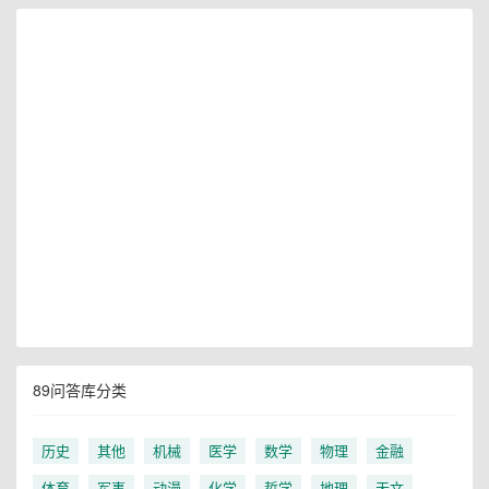
89问答库分类
历史
其他
机械
医学
数学
物理
金融
体育
军事
动漫
化学
哲学
地理
天文