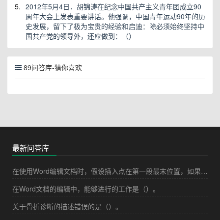
5.
2012年5月4日．胡锦涛在纪念中国共产主义青年团成立90
周年大会上发表重要讲话。他强调，中国青年运动90年的历
史发展，留下了极为宝贵的经验和启迪：除必须始终坚持中
国共产党的领导外，还应做到：（）
89问答库-猜你喜欢
最新问答库
在使用Word编辑文档时，假设插入点在第一段最末位置，如果按"Delete"键，其结果是（）。
在Word文档的编辑中，能够进行的工作是（）。
关于骨折诊断的描述错误的是（）。