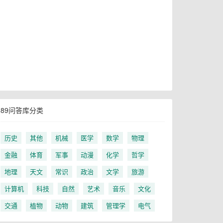
89问答库分类
历史
其他
机械
医学
数学
物理
金融
体育
军事
动漫
化学
哲学
地理
天文
常识
政治
文学
旅游
计算机
科技
自然
艺术
音乐
文化
交通
植物
动物
建筑
管理学
电气