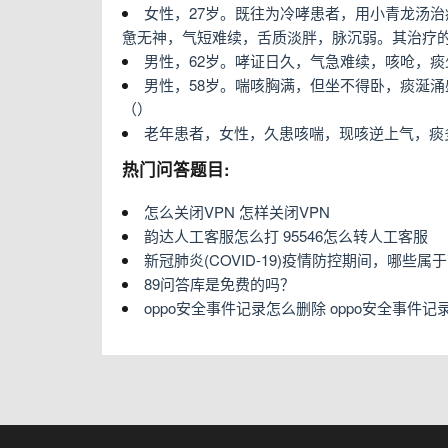
女性，27岁。既往为冷哮患者，用小青龙汤
惫无神，气短难续，舌质淡胖，脉沉弱。其治疗
男性，62岁。哮证日久，气急难续，咳呛，
男性，58岁。喘咳胸满，但坐不得卧，痰涎
（）
老年患者，女性，久患咳喘，现咳逆上气，痰
热门问答题目:
怎么关闭VPN 怎样关闭VPN
韵达人工客服怎么打 95546怎么转人工客服
新冠肺炎(COVID-19)疫情防控期间，哪些
89问答库是免费的吗？
oppo安全事件记录怎么删除 oppo安全事件