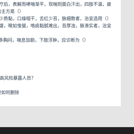
治疗后，表解而哮喘渐平，现喘则面白汗出，四肢不温，疲
的主方是（）
痰少质黏，口燥咽干，舌红少苔，脉细数者，治宜选用（）
涌盛，喉如曳锯，咯痰黏腻难出，苔厚浊，脉滑实者，治宜
多胸闷，喘息加剧，下肢浮肿，应诊断为（）
属于高风险暴露人员？
记录如何删除