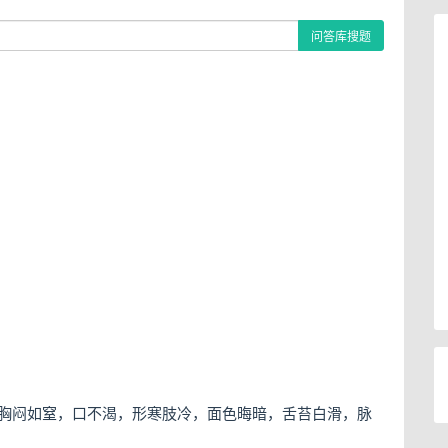
问答库搜题
，胸闷如窒，口不渴，形寒肢冷，面色晦暗，舌苔白滑，脉