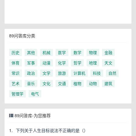
89问答库分类
历史
其他
机械
医学
数学
物理
金融
体育
军事
动漫
化学
哲学
地理
天文
常识
政治
文学
旅游
计算机
科技
自然
艺术
音乐
文化
交通
植物
动物
建筑
管理学
电气
89问答库-为您推荐
1.
下列关于人生目标说法不正确的是（）