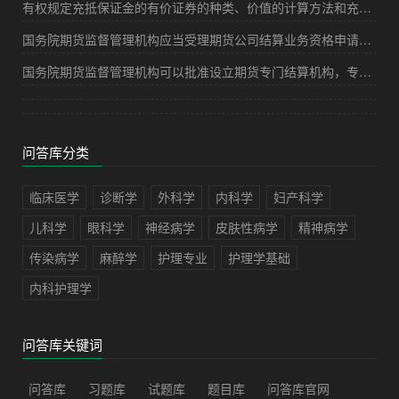
有权规定充抵保证金的有价证券的种类、价值的计算方法和充抵比例等的机构是()。[2009年9月真题]
国务院期货监督管理机构应当受理期货公司结算业务资格申请之日起()内作出批准或者不批准的决定。
国务院期货监督管理机构可以批准设立期货专门结算机构，专门履行期货交易所的结算以及相关职责，并承担相应法律责任。（）
问答库分类
临床医学
诊断学
外科学
内科学
妇产科学
儿科学
眼科学
神经病学
皮肤性病学
精神病学
传染病学
麻醉学
护理专业
护理学基础
内科护理学
问答库关键词
问答库
习题库
试题库
题目库
问答库官网