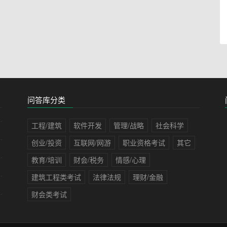
问答库分类
工程/建筑
软件开发
管理/战略
社会科学
创业/投资
互联网/网游
职业资格考试
其它
教育/培训
财会/税务
情感/心理
建筑工程类考试
法律法规
理财/金融
财会类考试