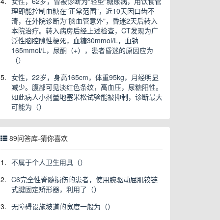
4.
女性，62岁，曾被诊断为"轻型"糖尿病，用饮食管
理即能控制血糖在"正常范围"，近10天因口齿不
清，在外院诊断为"脑血管意外"，昏迷2天后转入
本院治疗。转入病房后经上述检查，CT发现为广
泛性脑腔隙性梗死，血糖30mmol/L，血钠
165mmol/L，尿酮（+），患者昏迷的原因应为
（）
5.
女性，22岁，身高165cm，体重95kg，月经明显
减少。腹部可见淡红色条纹，高血压，尿糖阳性。
如此病人小剂量地塞米松试验能被抑制，诊断最大
可能为（）
89问答库-猜你喜欢
1.
不属于个人卫生用具（）
2.
C6完全性脊髓损伤的患者，使用腕驱动屈肌铰链
式腱固定矫形器，利用了（）
3.
无障碍设施坡道的宽度一般为（）