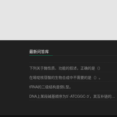
最新问答库
下列关于酶性质、功能的叙述，正确的是（）
在嘧啶核苷酸的生物合成中不需要的是（）。
tRNA的二级结构是倒L型。
DNA上某段碱基顺序为5’-ATCGGC-3’，其互补链的碱基顺序是（）。