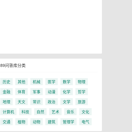
89问答库分类
历史
其他
机械
医学
数学
物理
金融
体育
军事
动漫
化学
哲学
地理
天文
常识
政治
文学
旅游
计算机
科技
自然
艺术
音乐
文化
交通
植物
动物
建筑
管理学
电气