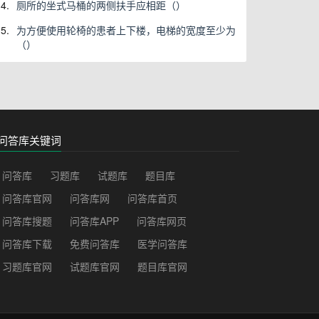
4.
厕所的坐式马桶的两侧扶手应相距（）
5.
为方便使用轮椅的患者上下楼，电梯的宽度至少为
（）
问答库关键词
问答库
习题库
试题库
题目库
问答库官网
问答库网
问答库首页
问答库搜题
问答库APP
问答库网页
问答库下载
免费问答库
医学问答库
习题库官网
试题库官网
题目库官网