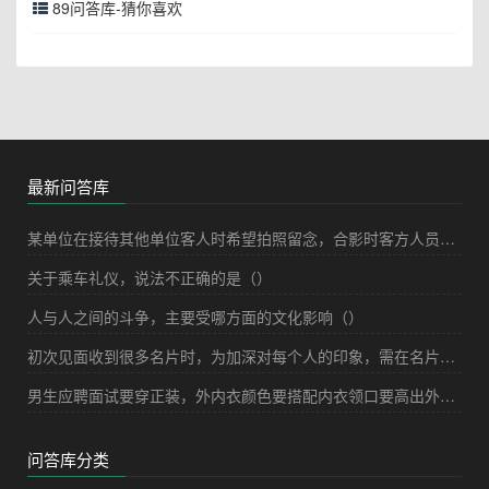
89问答库-猜你喜欢
最新问答库
某单位在接待其他单位客人时希望拍照留念，合影时客方人员应居并讲究（）原则
关于乘车礼仪，说法不正确的是（）
人与人之间的斗争，主要受哪方面的文化影响（）
初次见面收到很多名片时，为加深对每个人的印象，需在名片背面标记（）
男生应聘面试要穿正装，外内衣颜色要搭配内衣领口要高出外衣领口（）
问答库分类