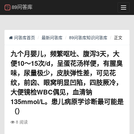
89问答库
Toggl
navig
问答库首页
最新问答库
89问答库知识问答库
正文
九个月婴儿，频繁呕吐、腹泻3天，大
便10～15次/d，呈蛋花汤样便，有腥臭
味，尿量极少，皮肤弹性差，可见花
纹，前囟、眼窝明显凹陷，四肢厥冷，
大便镜检WBC偶见，血清钠
135mmol/L。患儿病原学诊断最可能是
（）
8 阅读