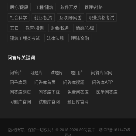
医疗/健康
工程/建筑
软件开发
管理/战略
社会科学
创业/投资
互联网/网游
职业资格考试
其它
教育/培训
财会/税务
情感/心理
建筑工程类考试
法律法规
理财/金融
问答库关键词
问答库
习题库
试题库
题目库
问答库官网
问答库网
问答库首页
问答库搜题
问答库APP
问答库网页
问答库下载
免费问答库
医学问答库
习题库官网
试题库官网
题目库官网
版权所有，保留一切权利！© 2018-2026
89问答库
粤ICP备18114745
号-1