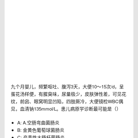
九个月婴儿，频繁呕吐、腹泻3天，大便10～15次/d，呈
蛋花汤样便，有腥臭味，尿量极少，皮肤弹性差，可见花
纹，前囟、眼窝明显凹陷，四肢厥冷，大便镜检WBC偶
见，血清钠135mmol/L。患儿病原学诊断最可能是（）
A: A.空肠弯曲菌肠炎
B: 金黄色葡萄球菌肠炎
C: 产毒性大肠杆菌肠炎