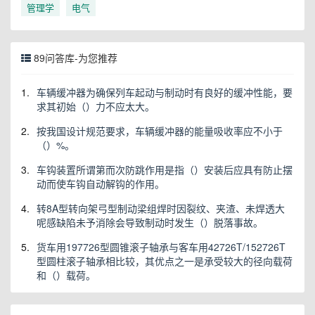
管理学
电气
89问答库-为您推荐
1.
车辆缓冲器为确保列车起动与制动时有良好的缓冲性能，要
求其初始（）力不应太大。
2.
按我国设计规范要求，车辆缓冲器的能量吸收率应不小于
（）%。
3.
车钩装置所谓第而次防跳作用是指（）安装后应具有防止摆
动而使车钩自动解钩的作用。
4.
转8A型转向架弓型制动梁组焊时因裂纹、夹渣、未焊透大
呢感缺陷未予消除会导致制动时发生（）脱落事故。
5.
货车用197726型圆锥滚子轴承与客车用42726T/152726T
型圆柱滚子轴承相比较，其优点之一是承受较大的径向载荷
和（）载荷。