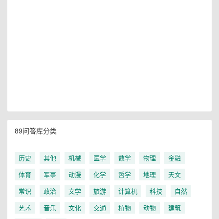
89问答库分类
历史
其他
机械
医学
数学
物理
金融
体育
军事
动漫
化学
哲学
地理
天文
常识
政治
文学
旅游
计算机
科技
自然
艺术
音乐
文化
交通
植物
动物
建筑