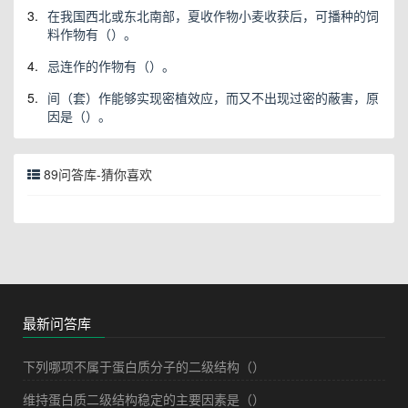
3.
在我国西北或东北南部，夏收作物小麦收获后，可播种的饲
料作物有（）。
4.
忌连作的作物有（）。
5.
间（套）作能够实现密植效应，而又不出现过密的蔽害，原
因是（）。
89问答库-猜你喜欢
最新问答库
下列哪项不属于蛋白质分子的二级结构（）
维持蛋白质二级结构稳定的主要因素是（）