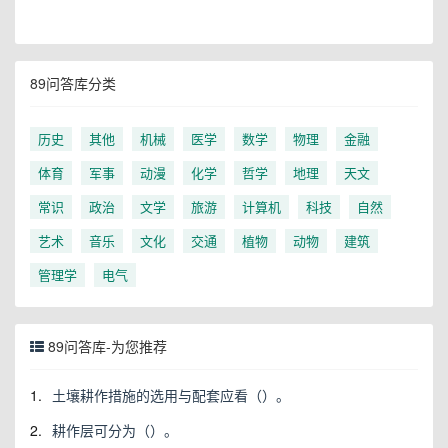
89问答库分类
历史
其他
机械
医学
数学
物理
金融
体育
军事
动漫
化学
哲学
地理
天文
常识
政治
文学
旅游
计算机
科技
自然
艺术
音乐
文化
交通
植物
动物
建筑
管理学
电气
89问答库-为您推荐
1.
土壤耕作措施的选用与配套应看（）。
2.
耕作层可分为（）。