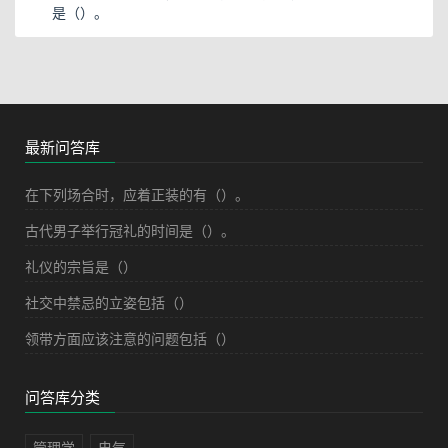
是（）。
最新问答库
在下列场合时，应着正装的有（）。
古代男子举行冠礼的时间是（）。
礼仪的宗旨是（）
社交中禁忌的立姿包括（）
领带方面应该注意的问题包括（）
问答库分类
管理学
电气