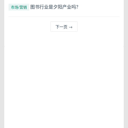
图书行业是夕阳产业吗？
市场/营销
下一页
→