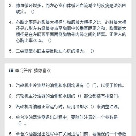
3.
肺血循环增多，而左心室和体循环血流减少的疾病是法洛四
联症。（）
4.
心胸比率是心影最大横径与胸廓最大横径之比，心脏最大横
径是心影左右缘最突点至胸廓中线垂直距离之和，胸廓最大
横径是在左膈顶平面两侧胸肋骨内缘之间的距离。正常人的
心胸比率≤0.5。（）
5.
二尖瓣型心脏主要反映左心房的增大。（）
89问答库-猜你喜欢
1.
汽轮机主冷油器的油侧和水侧均设有（）门，以便于检修。
2.
汽轮机主冷油器的油侧和水侧的（）部位都装有排空门。
3.
汽轮机冷油器正常运行时，应用冷却水（）来调整油温。
4.
单台冷油器油侧退出过程中，要随时注意的一个参数是
（）。
5.
单台冷油器退出过程中在关闭进油门前，要确保的一个参数