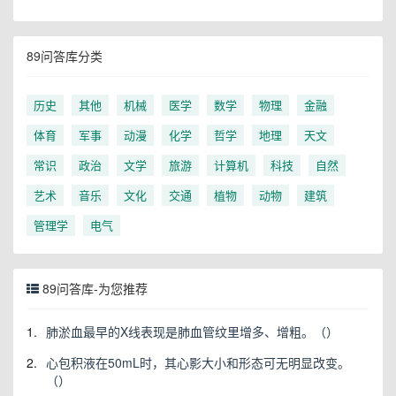
89问答库分类
历史
其他
机械
医学
数学
物理
金融
体育
军事
动漫
化学
哲学
地理
天文
常识
政治
文学
旅游
计算机
科技
自然
艺术
音乐
文化
交通
植物
动物
建筑
管理学
电气
89问答库-为您推荐
1.
肺淤血最早的X线表现是肺血管纹里增多、增粗。（）
2.
心包积液在50mL时，其心影大小和形态可无明显改变。
（）