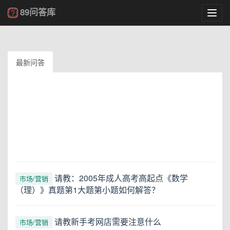
89问答库
Toggl
navig
最新问答
请教：2005年成人高考高起点《数学
市场/营销
（理）》真题第1大题第小题如何解答？
请教新手考网店需要注意什么
市场/营销