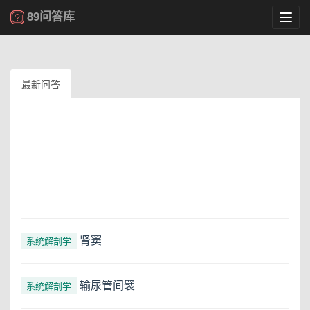
89问答库
Toggl
navig
最新问答
肾窦
系统解剖学
输尿管间襞
系统解剖学