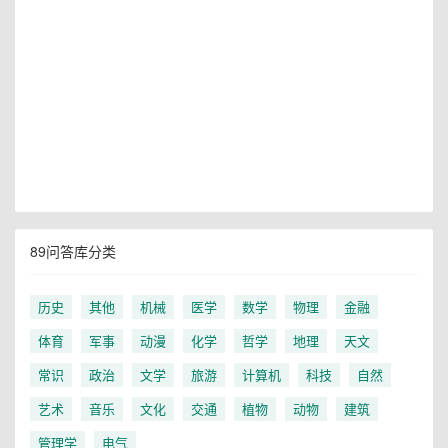
89问答库分类
历史
其他
机械
医学
数学
物理
金融
体育
军事
动漫
化学
哲学
地理
天文
常识
政治
文学
旅游
计算机
科技
自然
艺术
音乐
文化
交通
植物
动物
建筑
管理学
电气