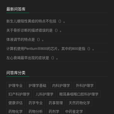
最新问答库
新生儿梗阻性黄疸的特点不包括（）。
关于骨折诊断的描述错误的是（）。
体液调节的特点是（）。
计算机使用PentiumⅢ800的芯片，其中的800是指（）。
左心衰竭最早出现的症状是（）。
问答库分类
护理专业
护理学基础
内科护理学
外科护理学
妇产科护理学
儿科护理学
眼耳鼻咽喉口腔科护理学
健康评估
药学专业
药事管理
天然药物化学
药物化学
药物分析
药剂学
中药鉴定学