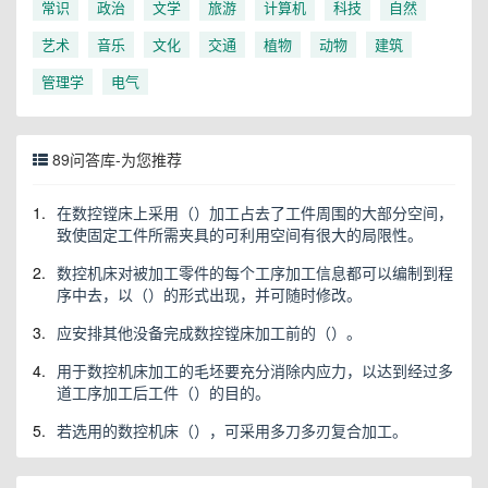
常识
政治
文学
旅游
计算机
科技
自然
艺术
音乐
文化
交通
植物
动物
建筑
管理学
电气
89问答库-为您推荐
1.
在数控镗床上采用（）加工占去了工件周围的大部分空间，
致使固定工件所需夹具的可利用空间有很大的局限性。
2.
数控机床对被加工零件的每个工序加工信息都可以编制到程
序中去，以（）的形式出现，并可随时修改。
3.
应安排其他没备完成数控镗床加工前的（）。
4.
用于数控机床加工的毛坯要充分消除内应力，以达到经过多
道工序加工后工件（）的目的。
5.
若选用的数控机床（），可采用多刀多刃复合加工。