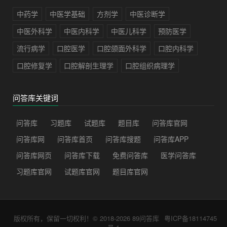
中药学
中医学基础
方剂学
中医诊断学
中医外科学
中医内科学
中医儿科学
预防医学
流行病学
口腔医学
口腔颌面外科学
口腔内科学
口腔修复学
口腔解剖生理学
口腔组织病理学
问答库关键词
问答库
习题库
试题库
题目库
问答库官网
问答库网
问答库首页
问答库搜题
问答库APP
问答库网页
问答库下载
免费问答库
医学问答库
习题库官网
试题库官网
题目库官网
版权所有，保留一切权利！© 2018-2026
89问答库
粤ICP备18114745