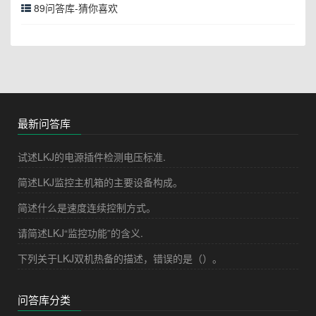
89问答库-猜你喜欢
最新问答库
试述LKJ的电源插件检测电压标准.
简述LKJ监控主机箱的主要设备构成。
简述什么是速度连续控制方式。
请简述LKJ“监控功能”的含义.
下列关于LKJ双机热备的描述，错误的是（）。
问答库分类