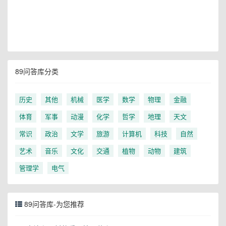
89问答库分类
历史
其他
机械
医学
数学
物理
金融
体育
军事
动漫
化学
哲学
地理
天文
常识
政治
文学
旅游
计算机
科技
自然
艺术
音乐
文化
交通
植物
动物
建筑
管理学
电气
89问答库-为您推荐