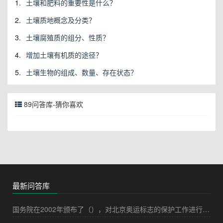
1.
土壤和肥料的重要性是什么？
2.
土壤质地概念及分类？
3.
土壤腐殖质的组分、性质？
4.
增加土壤有机质的途径？
5.
土壤生物的组成、数量、存在状态？
89问答库-猜你喜欢
最新问答库
国务院在2002年颁布了（），对北京奥运标志的保护工作进行了规定。