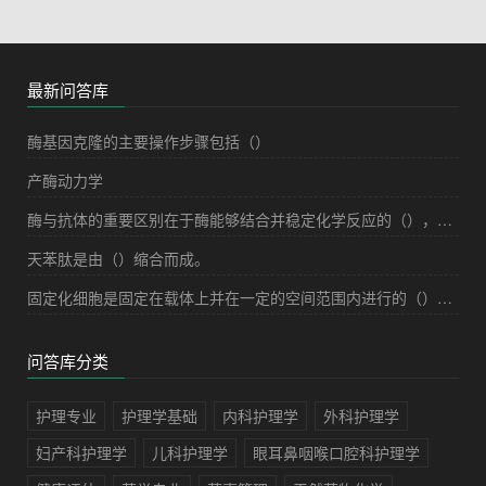
最新问答库
酶基因克隆的主要操作步骤包括（）
产酶动力学
酶与抗体的重要区别在于酶能够结合并稳定化学反应的（），从而降低了底物分子的（），而抗体结合的抗原只是一个（）态分子，所以没有催化能力。
天苯肽是由（）缩合而成。
固定化细胞是固定在载体上并在一定的空间范围内进行的（）细胞。
问答库分类
护理专业
护理学基础
内科护理学
外科护理学
妇产科护理学
儿科护理学
眼耳鼻咽喉口腔科护理学