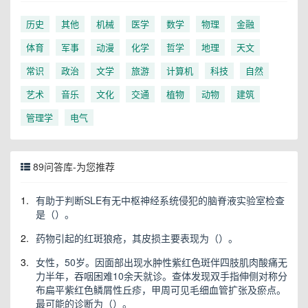
历史
其他
机械
医学
数学
物理
金融
体育
军事
动漫
化学
哲学
地理
天文
常识
政治
文学
旅游
计算机
科技
自然
艺术
音乐
文化
交通
植物
动物
建筑
管理学
电气
89问答库-为您推荐
1.
有助于判断SLE有无中枢神经系统侵犯的脑脊液实验室检查
是（）。
2.
药物引起的红斑狼疮，其皮损主要表现为（）。
3.
女性，50岁。因面部出现水肿性紫红色斑伴四肢肌肉酸痛无
力半年，吞咽困难10余天就诊。查体发现双手指伸侧对称分
布扁平紫红色鳞屑性丘疹，甲周可见毛细血管扩张及瘀点。
最可能的诊断为（）。