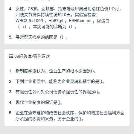
4.
女性，28岁。面颊部、指末端及甲周出现暗红色斑1个月，
四肢关节痛伴持续性发热10天。实验室检查：
WBC3.5×109/L，Hb87g/L，ESR54mm/L，尿蛋白
（++）。本病可能的诊断为（）。
5.
寻常型天疱疮的病因是（）。
89问答库-猜你喜欢
1.
新制度学派认为，企业生产的根本原因是()。
2.
下列企业素质中，能称为企业灵魂和精华的是()。
3.
有限责任公司对公司债务承担责任的界限是()。
4.
现代企业制度的保证是()。
5.
企业在遵守维护和改善社会秩序，保护和增加社会福利方面
所承担的职责和义务，属于企业的()。