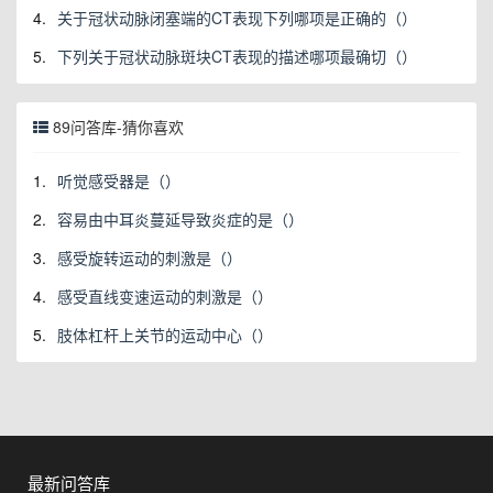
4.
关于冠状动脉闭塞端的CT表现下列哪项是正确的（）
5.
下列关于冠状动脉斑块CT表现的描述哪项最确切（）
89问答库-猜你喜欢
1.
听觉感受器是（）
2.
容易由中耳炎蔓延导致炎症的是（）
3.
感受旋转运动的刺激是（）
4.
感受直线变速运动的刺激是（）
5.
肢体杠杆上关节的运动中心（）
最新问答库