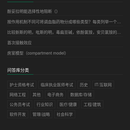
酚妥拉明能选择性地阻断（）
按作用机制不同可将调血脂药物分成哪些类型？每类列举一个代表药物。
比较新斯的明，吡斯的明，毒扁豆碱，依酚氯铵，安贝氯铵的药理学与临床应用特点。
首次接触效应
房室模型（compartment model）
问答库分类
护士资格考试
临床执业医师考试
历史
IT/互联网
网络工程
其他
电子商务
数据库/存储
公务员考试
行业知识
医疗/健康
工程/建筑
软件开发
管理/战略
社会科学