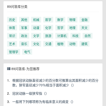
89问答库分类
历史
其他
机械
医学
数学
物理
金融
体育
军事
动漫
化学
哲学
地理
天文
常识
政治
文学
旅游
计算机
科技
自然
艺术
音乐
文化
交通
植物
动物
建筑
管理学
电气
89问答库-为您推荐
1.
根据冠状动脉直径减少的百分数可推算出其面积减少的百分
数，狭窄直径减少70％相当于面积减少（）
2.
冠状动脉一级狭窄指（）
3.
一般将下列哪项称为有临床意义的病变（）