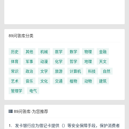
89问答库分类
历史
其他
机械
医学
数学
物理
金融
体育
军事
动漫
化学
哲学
地理
天文
常识
政治
文学
旅游
计算机
科技
自然
艺术
音乐
文化
交通
植物
动物
建筑
管理学
电气
89问答库-为您推荐
1.
发卡银行应为借记卡提供（）等安全保障手段，保护消费者