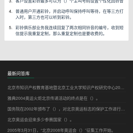
3.
客户设置彩铃最多可以为（）个主叫号码设置个性化回铃音
4.
普通用户开通彩铃，并启动呼叫保持呼叫等待，在等三方打
入时，第三方也可以听到彩铃。
5.
彩铃俱乐部业务我连续回复了两次相同铃音的编号，收到短
信提示我重复定制，那么重复定制也是要收费的。
最新问答库
北京市知识产权教育基地暨北京工业大学知识产权研究中心2006年3月21日成立，本市知识产权专业（）培训计划启动，以改变目前此类人才匮乏的局面，更好地服务于创新型城市的建设。
雅典2004奥运火炬北京传递活动的终点是在（）。
国务院在2002年颁布了（），对北京奥运标志的保护工作进行了规定。
北京奥运会迎来多少参赛国家（）。
2005年3月31日，“北京2008年奥运会（）”征集工作开始。