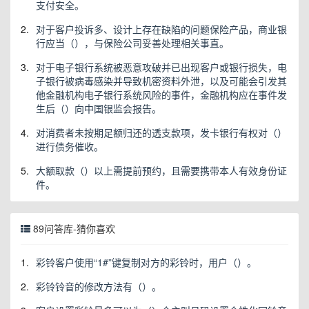
支付安全。
2.
对于客户投诉多、设计上存在缺陷的问题保险产品，商业银
行应当（），与保险公司妥善处理相关事直。
3.
对于电子银行系统被恶意攻破并已出现客户或银行损失，电
子银行被病毒感染并导致机密资料外泄，以及可能会引发其
他金融机构电子银行系统风险的事件，金融机构应在事件发
生后（）向中国银监会报告。
4.
对消费者未按期足额归还的透支款项，发卡银行有权对（）
进行债务催收。
5.
大额取款（）以上需提前预约，且需要携带本人有效身份证
件。
89问答库-猜你喜欢
1.
彩铃客户使用“1#”键复制对方的彩铃时，用户（）。
2.
彩铃铃音的修改方法有（）。