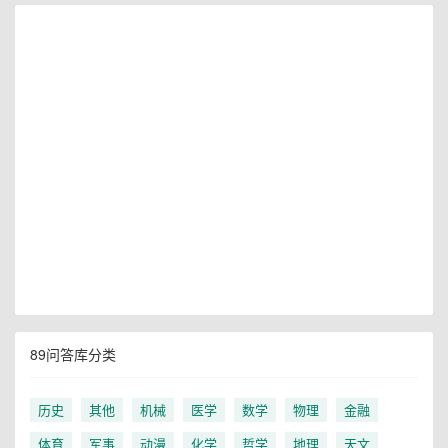
89问答库分类
历史
其他
机械
医学
数学
物理
金融
体育
军事
动漫
化学
哲学
地理
天文