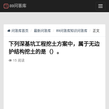
89问答库
Toggl
navig
问答库首页
最新问答库
89问答库知识问答库
正文
下列深基坑工程挖土方案中，属于无边
护结构挖土的是（）。
15 阅读