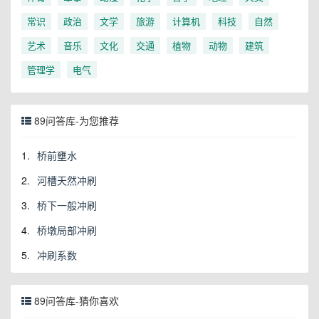
常识
政治
文学
旅游
计算机
科技
自然
艺术
音乐
文化
交通
植物
动物
建筑
管理学
电气
89问答库-为您推荐
1.
桥前壅水
2.
河槽天然冲刷
3.
桥下一般冲刷
4.
桥墩局部冲刷
5.
冲刷系数
89问答库-猜你喜欢