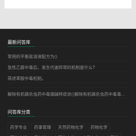
最新问答库
常用的平衡盐溶液配方为()
急性乙醇中毒后，发生代谢异常的机制是什么?
简述苯胺中毒机制。
解除有机磷杀虫药中毒烟碱样症状()解除有机磷杀虫药中毒毒蕈碱样症状()
问答库分类
药学专业
药事管理
天然药物化学
药物化学