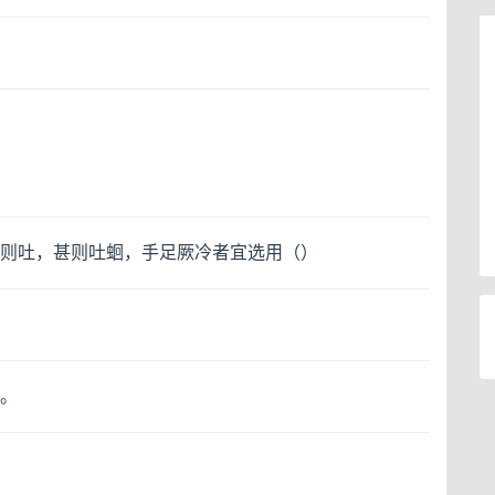
则吐，甚则吐蛔，手足厥冷者宜选用（）
。