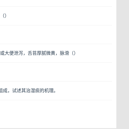
（）
或大便泄泻，舌苔厚腻微黄，脉滑（）
汤组成，试述其治湿痰的机理。