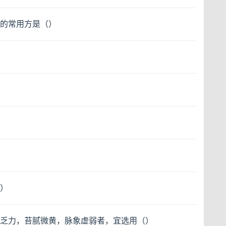
的常用方是（）
）
乏力，苔腻微黄，脉象虚弱者，宜选用（）