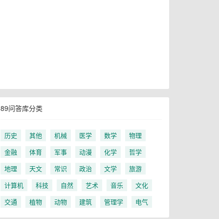
89问答库分类
历史
其他
机械
医学
数学
物理
金融
体育
军事
动漫
化学
哲学
地理
天文
常识
政治
文学
旅游
计算机
科技
自然
艺术
音乐
文化
交通
植物
动物
建筑
管理学
电气