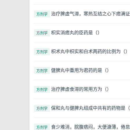
治疗脾虚气滞，寒热互结之心下痞满证
方剂学
枳实消痞丸的臣药是（）
方剂学
枳术丸中枳实和白术两药的比例为（）
方剂学
健脾丸中重用为君药的是（）
方剂学
治疗脾虚食滞的常用方为（）
方剂学
保和丸与健脾丸组成中共有的药物是（
方剂学
食少难消，脘腹痞闷，大便溏薄，倦怠
方剂学