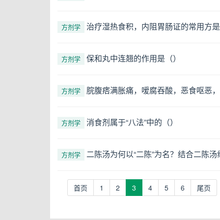
治疗湿热食积，内阻胃肠证的常用方是
方剂学
保和丸中连翘的作用是（）
方剂学
脘腹痞满胀痛，嗳腐吞酸，恶食呕恶，
方剂学
消食剂属于“八法”中的（）
方剂学
二陈汤为何以“二陈”为名？结合二陈
方剂学
(current)
首页
1
2
3
4
5
6
尾页