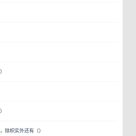
）
）
，除枳实外还有（）