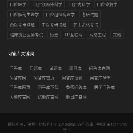
口腔医学
口腔颌面外科学
口腔内科学
口腔修复学
口腔解剖生理学
口腔组织病理学
考研试题
西医考研试题
中医考研试题
护士资格考试
临床执业医师考试
历史
IT/互联网
网络工程
其他
问答库关键词
问答库
习题库
试题库
题目库
问答库官网
问答库网
问答库首页
问答库搜题
问答库APP
问答库网页
问答库下载
免费问答库
医学问答库
习题库官网
试题库官网
题目库官网
版权所有，保留一切权利！© 2018-2026
89问答库
粤ICP备18114745
号-1