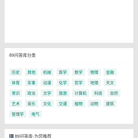
89问答库分类
历史
其他
机械
医学
数学
物理
金融
体育
军事
动漫
化学
哲学
地理
天文
常识
政治
文学
旅游
计算机
科技
自然
艺术
音乐
文化
交通
植物
动物
建筑
管理学
电气
89问答库-为您推荐