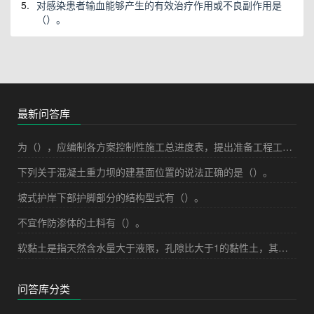
5.
对感染患者输血能够产生的有效治疗作用或不良副作用是
（）。
最新问答库
为（），应编制各方案控制性施工总进度表，提出准备工程工期，开工、截流、蓄水、发电（或受益）日期，总工期和施工强度等指标。
下列关于混凝土重力坝的建基面位置的说法正确的是（）。
坡式护岸下部护脚部分的结构型式有（）。
不宜作防渗体的土料有（）。
软黏土是指天然含水量大于液限，孔隙比大于1的黏性土，其具有的基本特性描述正确的是（）。
问答库分类