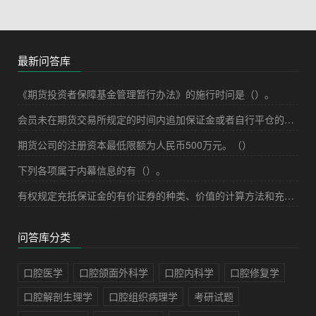
最新问答库
《期货投资者保障基金管理暂行办法》的施行时问是（）。
会员未在期货交易所规定的时间内追加保证金或者自行平仓的，期货交易所应当将该会员的合约强行平仓，强行平仓的有关费用和发生的损失由该会员承担。（）
期货公司的注册资本最低限额为人民币500万元。（）
下列各项属于内幕信息的有（）。
有权规定充抵保证金的有价证券的种类、价值的计算方法和充抵比例等的机构是()。[2009年9月真题]
问答库分类
口腔医学
口腔颌面外科学
口腔内科学
口腔修复学
口腔解剖生理学
口腔组织病理学
考研试题