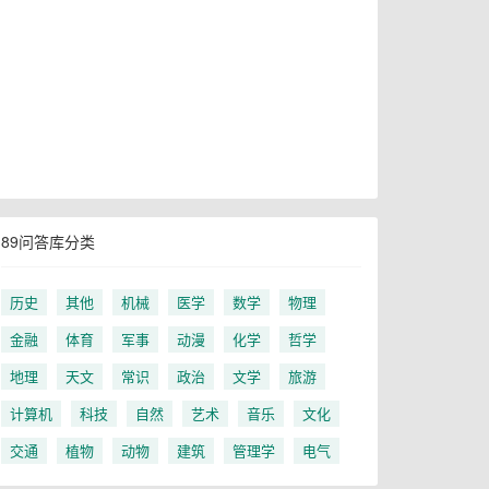
89问答库分类
历史
其他
机械
医学
数学
物理
金融
体育
军事
动漫
化学
哲学
地理
天文
常识
政治
文学
旅游
计算机
科技
自然
艺术
音乐
文化
交通
植物
动物
建筑
管理学
电气