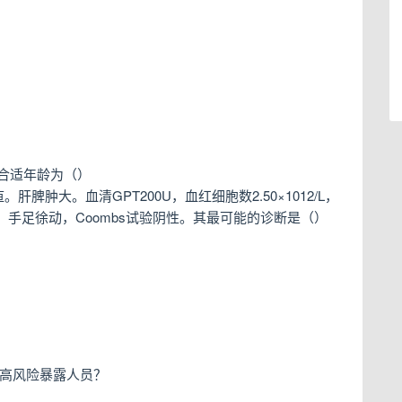
合适年龄为（）
脾肿大。血清GPT200U，血红细胞数2.50×1012/L，
颤，手足徐动，Coombs试验阴性。其最可能的诊断是（）
属于高风险暴露人员？