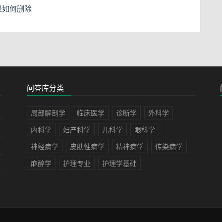
记录如何删除
问答库分类
局部解剖学
临床医学
诊断学
外科学
内科学
妇产科学
儿科学
眼科学
神经病学
皮肤性病学
精神病学
传染病学
麻醉学
护理专业
护理学基础