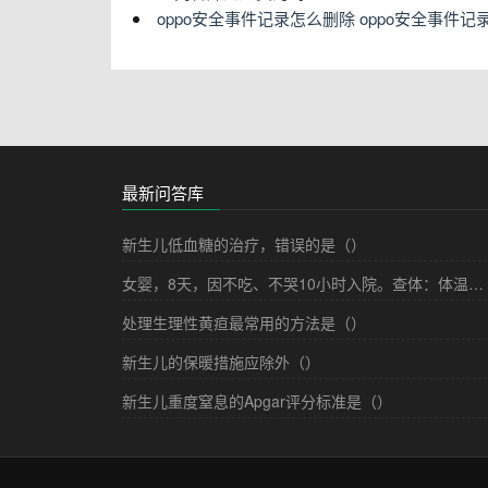
oppo安全事件记录怎么删除 oppo安全事件
最新问答库
新生儿低血糖的治疗，错误的是（）
女婴，8天，因不吃、不哭10小时入院。查体：体温不升，面色苍黄，前囟平软，心音低钝，腹胀，脐部有少许脓性分泌物，肝脏肋下4cm，四肢肌张力低。该病儿最可能的诊断是（）
处理生理性黄疸最常用的方法是（）
新生儿的保暖措施应除外（）
新生儿重度窒息的Apgar评分标准是（）