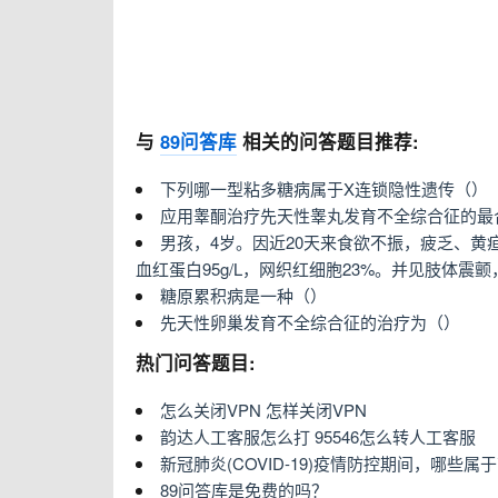
与
89问答库
相关的问答题目推荐:
下列哪一型粘多糖病属于X连锁隐性遗传（）
应用睾酮治疗先天性睾丸发育不全综合征的最
男孩，4岁。因近20天来食欲不振，疲乏、黄疸。肝
血红蛋白95g/L，网织红细胞23%。并见肢体震
糖原累积病是一种（）
先天性卵巢发育不全综合征的治疗为（）
热门问答题目:
怎么关闭VPN 怎样关闭VPN
韵达人工客服怎么打 95546怎么转人工客服
新冠肺炎(COVID-19)疫情防控期间，哪些
89问答库是免费的吗？