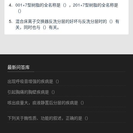
4.
001×7型树脂的全名称是（），201×7型树脂的全名称是
（）
5.
混合床离子交换器反洗分层的好坏与反洗分层时的（）有
关，同时也与（）有关。
最新问答库
出现呼吸音增强的疾病是（）
引起胸痛的胸壁疾病是（）
咳出痰量大，痰液静置后分层的疾病是（）
下列关于酶性质、功能的叙述，正确的是（）