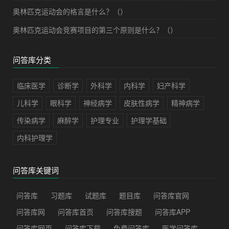
奥林匹克运动会的格言是什么？（）
奥林匹克运动会竞赛项目的第三个原则是什么？（）
问答库分类
临床医学
诊断学
外科学
内科学
妇产科学
儿科学
眼科学
神经病学
皮肤性病学
精神病学
传染病学
麻醉学
护理专业
护理学基础
内科护理学
问答库关键词
问答库
习题库
试题库
题目库
问答库官网
问答库网
问答库首页
问答库搜题
问答库APP
问答库网页
问答库下载
免费问答库
医学问答库