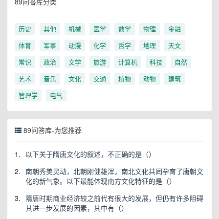
89问答库分类
历史
其他
机械
医学
数学
物理
金融
体育
军事
动漫
化学
哲学
地理
天文
常识
政治
文学
旅游
计算机
科技
自然
艺术
音乐
文化
交通
植物
动物
建筑
管理学
电气
89问答库-为您推荐
1.
以下关于隋唐文化的叙述，不正确的是（）
2.
南朝秀美灵动，北朝刚健雄浑，南北文化共同孕育了唐朝文
化的新气象。以下最能体现南方文化特征的是（）
3.
隋唐时期商业经济较之前代有很大的发展，但仍有许多阻碍
其进一步发展的因素，其中有（）