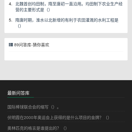
4.
北魏首创均田制，隋至唐初一直沿用。均田制下农业生产经
营的主要形式是（）
5.
隋唐时期，淮水以北新增的有利于农田灌溉的水利工程是
（）
89问答库-猜你喜欢
最新问答库
国际棒球联合会的缩写（）。
伏明霞在2000年奥运会上获得的是什么项目的金牌？（）
奥林匹克的格言是谁提出的？（）