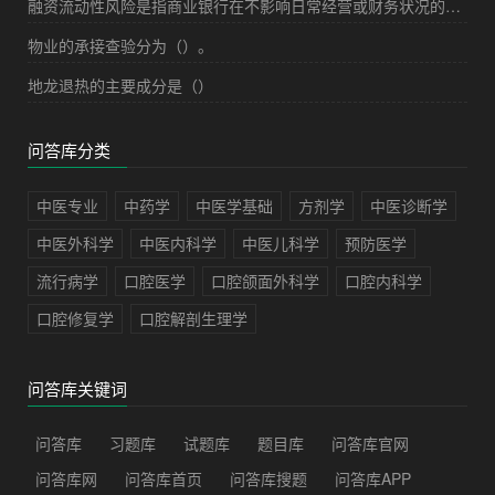
融资流动性风险是指商业银行在不影响日常经营或财务状况的情况下，无法及时有效满足资金需求的风险。（）
物业的承接查验分为（）。
地龙退热的主要成分是（）
问答库分类
中医专业
中药学
中医学基础
方剂学
中医诊断学
中医外科学
中医内科学
中医儿科学
预防医学
流行病学
口腔医学
口腔颌面外科学
口腔内科学
口腔修复学
口腔解剖生理学
问答库关键词
问答库
习题库
试题库
题目库
问答库官网
问答库网
问答库首页
问答库搜题
问答库APP