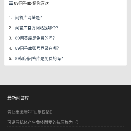
89问答库-猜你喜欢
1.
问答库网址是？
2.
问答库官方网站是哪个？
3.
89问答库是免费的吗？
4.
89问答库账号登录在哪？
5.
89知识问答库是免费的吗？
最新问答库
骨巨细胞廇CT征象包括()
可诱导机体产生免疫耐受的抗原称为（）