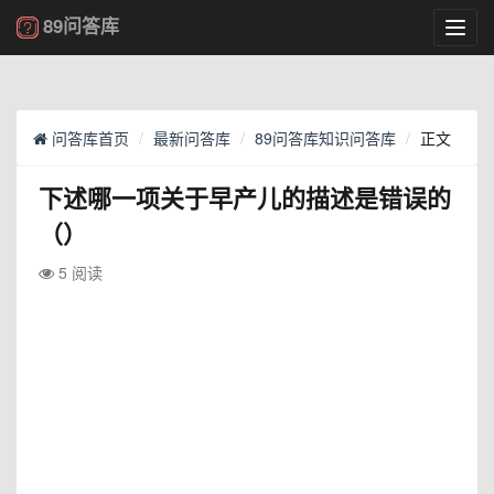
89问答库
Toggl
navig
问答库首页
最新问答库
89问答库知识问答库
正文
下述哪一项关于早产儿的描述是错误的
（）
5 阅读