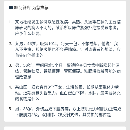
89问答库-为您推荐
1.
某地相继发生多例以急性发病、高热、头痛等症状为主要临
床表现的病因不明的，某诊所以床位紧张拒绝接受该患者，
应予什么处罚。
2.
某男，43岁，吸烟10年，每天一包，不想戒烟。他说：我
从不生病，即使吸烟也不会得肺癌。针对该患者的想法，应
首先向他指出的
3.
男，56岁，吞咽困难5个月。胃镜检查见食管中断隆起伴溃
疡，管腔狭窄，管壁僵硬，管壁僵硬。粘膜活检最可能的病
理改变是
4.
某山区一妇女育有3个子女，生活贫困，长期从事重体力劳
动。近期感觉头昏乏力，血白蛋白下降，水肿，最需要补充
的食物是什么
5.
男，38岁，外伤后双下肢瘫痪，双上肢肌张力和肌力正常双
下肢肌力2级，双侧膝、踝反射亢进，其受损的部位是