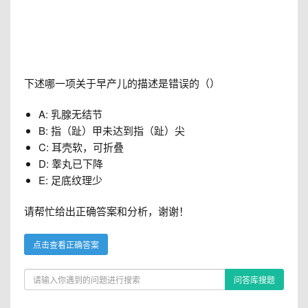
下述哪一项关于早产儿的描述是错误的（）
A: 乳腺无结节
B: 指（趾）甲未达到指（趾）尖
C: 耳壳软，可折叠
D: 睾丸已下降
E: 足底纹理少
请帮忙给出正确答案和分析，谢谢！
点击查看正确答案
问答库搜题