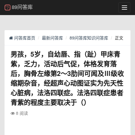
89问答库
Toggl
navig
问答库首页
最新问答库
89问答库知识问答库
正文
男孩，5岁，自幼唇、指（趾）甲床青
紫，乏力，活动后气促，体格发育落
后，胸骨左缘第2～3肋间可闻及Ⅲ级收
缩期杂音，经超声心动图证实为先天性
心脏病，法洛四联症。法洛四联症患者
青紫的程度主要取决于（）
8 阅读