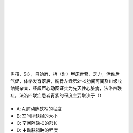
男孩，5岁，自幼唇、指（趾）甲床青紫，乏力，活动后
气促，体格发育落后，胸骨左缘第2～3肋间可闻及Ⅲ级收
缩期杂音，经超声心动图证实为先天性心脏病，法洛四联
症。法洛四联症患者青紫的程度主要取决于（）
A: A.肺动脉狭窄的程度
B: 室间隔缺损的大小
C: 室间隔缺损的部位
D: 主动脉骑跨的程度