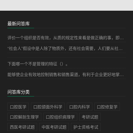
最新问答库
评价一个组织是否有效，从质的规定性来看是做正确的事，即效果；从量的规定性来看是有效程度是正确地做事，即效率。
“社会人”假设中是人除了物质外，还有社会需要，人们要从社会关系中寻找乐趣。
下面哪一个不是管理的特征（）。
能够使企业有效地控制销售和销售渠道，有利于企业更好地掌握市场信息和发展趋势。从而增加产品的市场适应度，但其风险在于要设计新的业务领域，并且这种新领域在技术上的要求。往往高于自身企业在原油领域的技术要求，由于业务生疏和技术人才，资金等资源的短缺和不充分而导致战略无法有效实施，乃至于影响到企业原来的业务。属于以下一体化发展战略的哪个具体形式（）？
问答库分类
口腔医学
口腔颌面外科学
口腔内科学
口腔修复学
口腔解剖生理学
口腔组织病理学
考研试题
西医考研试题
中医考研试题
护士资格考试