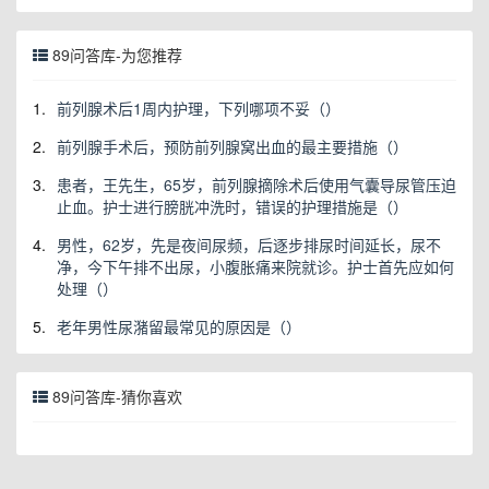
89问答库-为您推荐
1.
前列腺术后1周内护理，下列哪项不妥（）
2.
前列腺手术后，预防前列腺窝出血的最主要措施（）
3.
患者，王先生，65岁，前列腺摘除术后使用气囊导尿管压迫
止血。护士进行膀胱冲洗时，错误的护理措施是（）
4.
男性，62岁，先是夜间尿频，后逐步排尿时间延长，尿不
净，今下午排不出尿，小腹胀痛来院就诊。护士首先应如何
处理（）
5.
老年男性尿潴留最常见的原因是（）
89问答库-猜你喜欢